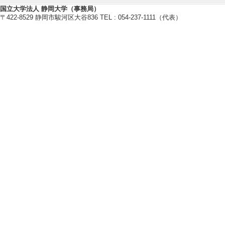
国立大学法人 静岡大学（事務局）
〒422-8529 静岡市駿河区大谷836 TEL : 054-237-1111（代表）
研究業績情報
【論文 等】
[1]. Calystegia (S
cies (Coleoptera: C
mpetitiveness: a ca
Journal of Insec
共著論文] 該当し
[責任著者・共著者
[著者] Natsuki Nomu
[2]. Comparison of
ental parameters o