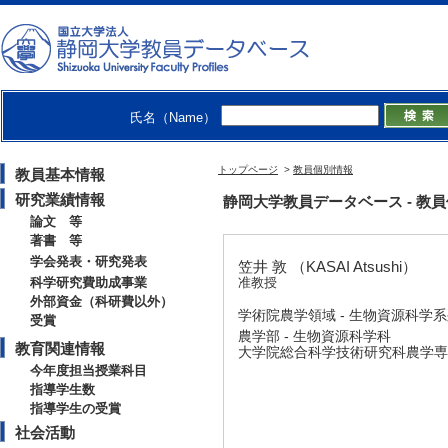
氏名（Name）
トップページ
>
教員個別情報
教員基本情報
研究業績情報
静岡大学教員データベース - 教員個別情
論文 等
著書 等
学会発表・研究発表
笠井 敦 （KASAI Atsushi）
科学研究費助成事業
准教授
外部資金（科研費以外）
学術院農学領域 - 生物資源科学
受賞
農学部 - 生物資源科学科
教育関連情報
大学院総合科学技術研究科農学専攻
今年度担当授業科目
指導学生数
指導学生の受賞
社会活動