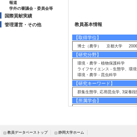
報道
学外の審議会・委員会等
国際貢献実績
教員基本情報
管理運営・その他
【取得学位】
博士（農学） 京都大学 2006
【研究分野】
環境・農学 - 植物保護科学
ライフサイエンス - 生態学、環
環境・農学 - 昆虫科学
【研究キーワード】
群集生態学, 応用昆虫学, 3栄養
【所属学会】
・日本応用動物昆虫学会
・日本生態学会
・日本昆虫学会
・日本ダニ学会
・日本茶業学会
教員データベーストップ
静岡大学ホーム