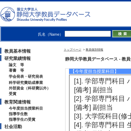
目：コガネムシ科
生息適地の推定」 （
[受賞者] 福谷 愉
虫学会
氏名（Name）
[備考] 該当論文：日
トップページ
>
教員個別情報
教員基本情報
研究業績情報
教育関連情報
静岡大学教員データベース - 教員個別情
論文 等
著書 等
【今年度担当授業科目】
学会発表・研究発表
[1]. 学部専門科目
科学研究費助成事業
外部資金（科研費以外）
[備考] 副担当
受賞
[2]. 学部専門科目
教育関連情報
[備考] 副担当
今年度担当授業科目
指導学生数
[3]. 大学院科目(
指導学生の受賞
[4]. 学部専門科目 
社会活動