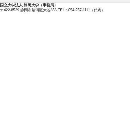
修士指導学生数 5 
国立大学法人 静岡大学（事務局）
博士指導学生数(主指
〒422-8529 静岡市駿河区大谷836 TEL : 054-237-1111（代表）
2020年度
卒研指導学生数（4年
修士指導学生数 8 
博士指導学生数(主指
2019年度
卒研指導学生数（4年
修士指導学生数 6 
博士指導学生数(主指
【指導学生の受賞】
[1]. 日本昆虫
同大会ポスター賞 (
[受賞学生氏名] 野村 夏