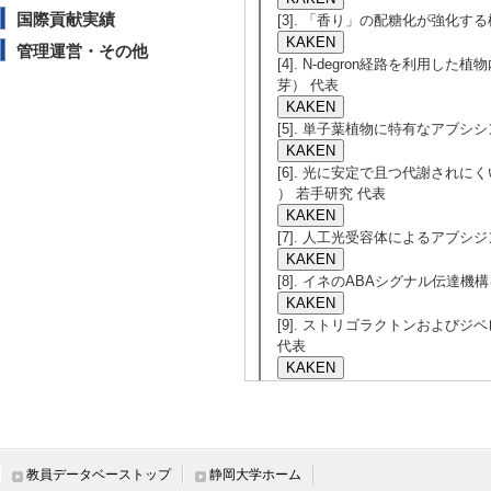
国際貢献実績
[3]. 「香り」の配糖化が強化する植
管理運営・その他
[4]. N-degron経路を利用し
芽） 代表
[5]. 単子葉植物に特有なアブシシン
[6]. 光に安定で且つ代謝されにく
） 若手研究 代表
[7]. 人工光受容体によるアブシ
[8]. イネのABAシグナル伝達機
[9]. ストリゴラクトンおよびジ
代表
教員データベーストップ
静岡大学ホーム