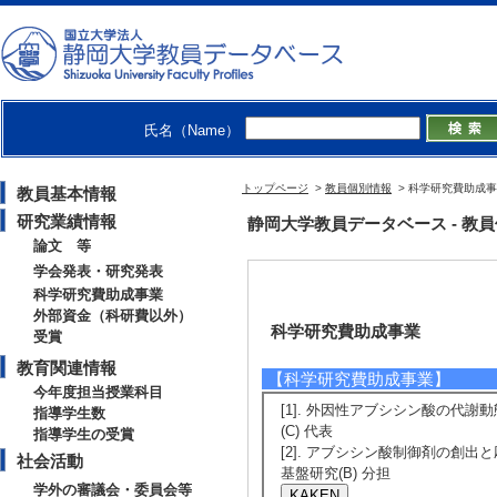
氏名（Name）
トップページ
>
教員個別情報
> 科学研究費助成
教員基本情報
研究業績情報
静岡大学教員データベース - 教員個別
論文 等
学会発表・研究発表
科学研究費助成事業
外部資金（科研費以外）
科学研究費助成事業
受賞
教育関連情報
【科学研究費助成事業】
今年度担当授業科目
[1]. 外因性アブシシン酸の代謝動
指導学生数
(C) 代表
指導学生の受賞
[2]. アブシシン酸制御剤の創出と
社会活動
基盤研究(B) 分担
学外の審議会・委員会等