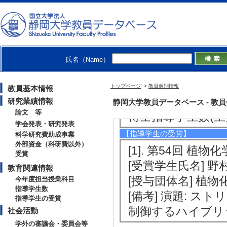
[備考] 副担当
[5]. 学部専門科目
[備考] 副担当
氏名（Name）
【指導学生数】
2017年度
トップページ
>
教員個別情報
教員基本情報
修士指導学生数 1 
研究業績情報
静岡大学教員データベース - 教員個別
論文 等
博士指導学生数(主指
学会発表・研究発表
【指導学生の受賞】
科学研究費助成事業
外部資金（科研費以外）
[1]. 第54回 植
受賞
[受賞学生氏名] 野
教育関連情報
[授与団体名] 植
今年度担当授業科目
指導学生数
[備考] 演題: 
指導学生の受賞
制御するハイブリ
社会活動
学外の審議会・委員会等