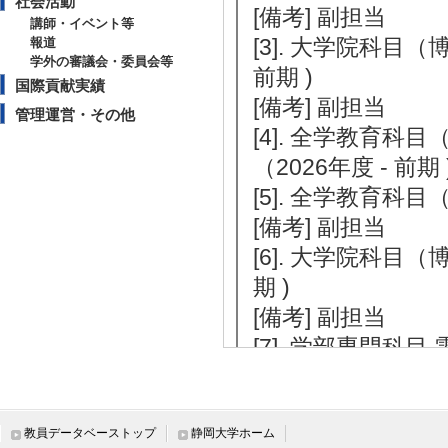
社会活動
[備考] 副担当
講師・イベント等
[3]. 大学院科目
報道
学外の審議会・委員会等
前期 )
国際貢献実績
[備考] 副担当
管理運営・その他
[4]. 全学教育
（2026年度 - 前期 
[5]. 全学教育科目
[備考] 副担当
[6]. 大学院科目
期 )
[備考] 副担当
[7]. 学部専門科目 
[8]. 学部専門科目 
教員データベーストップ
静岡大学ホーム