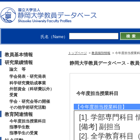
氏名（Name）
トップページ
>
教員個別情報
> 今年度担当授業
教員基本情報
研究業績情報
静岡大学教員データベース - 教員個別情
論文 等
学会発表・研究発表
科学研究費助成事業
外部資金（科研費以外）
今年度担当授業科目
受賞
学会・研究会等の開催
【今年度担当授業科目】
その他学術研究活動
教育関連情報
[1]. 学部専門科目
今年度担当授業科目
[備考] 副担当
指導学生数
指導学生の受賞
[2]. 全学教育科目