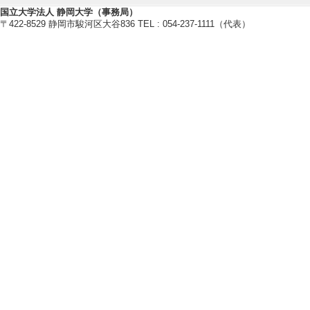
[10]. 次世代診断技術の実用化を
国立大学法人 静岡大学（事務局）
若手研究(B) 代表
〒422-8529 静岡市駿河区大谷836 TEL : 054-237-1111（代表）
[11]. 次世代がん治療・再生医療
0月 ） 特別推進研究 代表