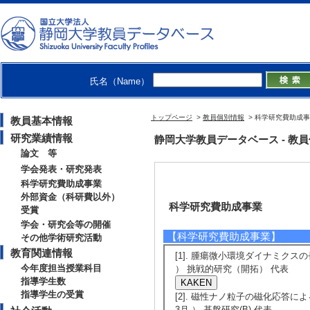
氏名（Name）
トップページ
>
教員個別情報
> 科学研究費助成
教員基本情報
研究業績情報
静岡大学教員データベース - 教員個別情
論文 等
学会発表・研究発表
科学研究費助成事業
外部資金（科研費以外）
科学研究費助成事業
受賞
学会・研究会等の開催
【科学研究費助成事業】
その他学術研究活動
教育関連情報
[1]. 腫瘍微小環境ダイナミクスの
今年度担当授業科目
） 挑戦的研究（開拓） 代表
指導学生数
指導学生の受賞
[2]. 磁性ナノ粒⼦の磁化応答に
3月 ） 基盤研究(B) 代表