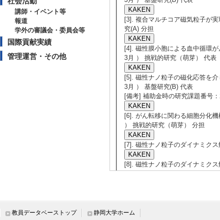
社会活動
講師・イベント等
[3]. 複合マルチコア磁気粒子が実
報道
究(A) 分担
学外の審議会・委員会等
国際貢献実績
[4]. 磁性膜小胞による血中循環
管理運営・その他
3月 ） 挑戦的研究（萌芽） 代表
[5]. 磁性ナノ粒子の磁化応答を
3月 ） 基盤研究(B) 代表
[備考] 補助金時の研究課題番号：23H
[6]. がん転移に関わる細胞分化機
） 挑戦的研究（萌芽） 分担
[7]. 磁性ナノ粒子のダイナミクス解
[8]. 磁性ナノ粒子のダイナミクス
分担
[9]. がん診断治療への最適化を目
月 ） 基盤研究(B) 代表
教員データベーストップ
静岡大学ホーム