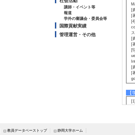
社会活動
M
講師・イベント等
[
報道
[著
学外の審議会・委員会等
[4
国際貢献実績
co
ス
管理運営・その他
[
[著
[5
ue
I
[
[著
go
【
[1
2
[発
[
[
第
教員データベーストップ
静岡大学ホーム