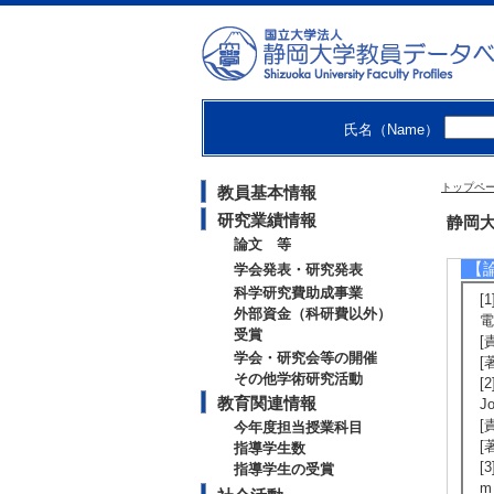
ht
【
[
氏名（Name）
トップペ
教員基本情報
研究業績情報
研
静岡大
論文 等
【
学会発表・研究発表
科学研究費助成事業
[
外部資金（科研費以外）
電
受賞
[
学会・研究会等の開催
[
その他学術研究活動
[2
教育関連情報
J
[
今年度担当授業科目
[著
指導学生数
[3
指導学生の受賞
m 