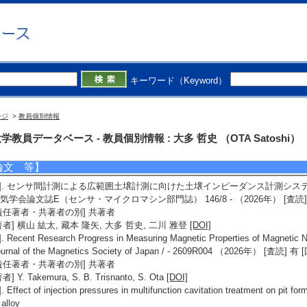
tps://wwp.shizuoka.ac.jp/eng-e-otalab/
研究シーズ】
1]. 交流磁化曲線による磁性ナノ粒子の磁化特性評価 ( 2019年度 - ) [分野] 4. 材
料・ナノテク
[URL]
キーワード（Keyword）
ージ
>
教員個別情報
究業績情報
学教員データベース - 教員個別情報 : 大多 哲史 （OTA Satoshi）
論文 等】
1]. センサ間計測による広範囲土壌計測に向けた土壌インピーダンス計測シス
気学会論文誌E（センサ・マイクロマシン部門誌） 146/8 - （2026年） [査読
責任著者・共著者の別] 共著者
著者] 横山 紘太, 藏本 隆矢, 大多 哲史, 二川 雅登
[DOI]
]. Recent Research Progress in Measuring Magnetic Properties of Magnetic Na
ournal of the Magnetics Society of Japan / - 2609R004 （2026年） 
責任著者・共著者の別] 共著者
者] Y. Takemura, S. B. Trisnanto, S. Ota
[DOI]
]. Effect of injection pressures in multifunction cavitation treatment on pit f
alloy