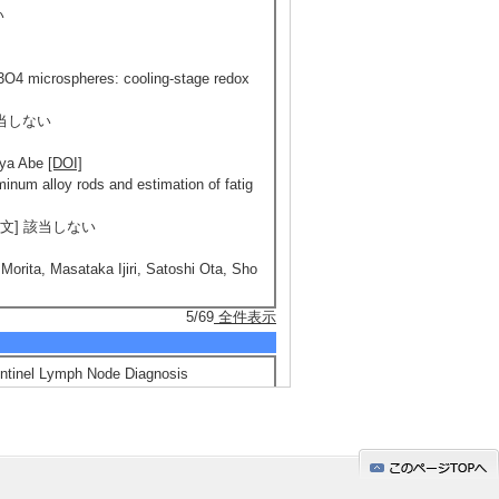
い
3O4 microspheres: cooling-stage redox
該当しない
oya Abe
[DOI]
uminum alloy rods and estimation of fatig
際共著論文] 該当しない
orita, Masataka Ijiri, Satoshi Ota, Sho
5/69
全件表示
Sentinel Lymph Node Diagnosis
plications （2026年6月30日） 招待講演以外
a, Yasushi Takemura
開