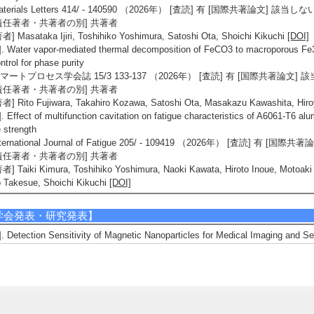
aterials Letters 414/ - 140590 （2026年） [査読] 有 [国際共著論文] 該当しな
責任著者・共著者の別] 共著者
者] Masataka Ijiri, Toshihiko Yoshimura, Satoshi Ota, Shoichi Kikuchi
[DOI]
]. Water vapor-mediated thermal decomposition of FeCO3 to macroporous Fe
ntrol for phase purity
マートプロセス学会誌 15/3 133-137 （2026年） [査読] 有 [国際共著論文] 
責任著者・共著者の別] 共著者
者] Rito Fujiwara, Takahiro Kozawa, Satoshi Ota, Masakazu Kawashita, Hir
]. Effect of multifunction cavitation on fatigue characteristics of A6061-T6 al
 strength
nternational Journal of Fatigue 205/ - 109419 （2026年） [査読] 有 [国
責任著者・共著者の別] 共著者
者] Taiki Kimura, Toshihiko Yoshimura, Naoki Kawata, Hiroto Inoue, Motoaki M
 Takesue, Shoichi Kikuchi
[DOI]
学会発表・研究発表】
]. Detection Sensitivity of Magnetic Nanoparticles for Medical Imaging and 
026 International Symposium on Advanced Magnetic Materials and Ap
表者]Hayato Yanagawa, Suko Bagus Trisnanto, Satoshi Ota, Takashi Yoshid
備考] 04-9922, Busan, Korea
2]. 生体内における磁性ナノ粒子の磁気緩和現象の解析とがん診断治療への展
41回日本生体磁気学会大会 （2026年6月12日） 招待講演以外