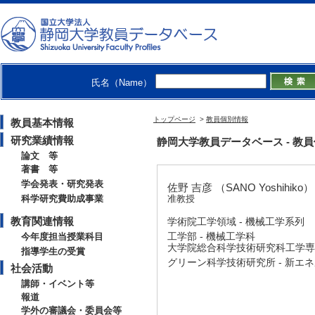
氏名（Name）
トップページ
>
教員個別情報
教員基本情報
研究業績情報
静岡大学教員データベース - 教員個別情
論文 等
著書 等
学会発表・研究発表
佐野 吉彦 （SANO Yoshihiko）
科学研究費助成事業
准教授
教育関連情報
学術院工学領域 - 機械工学系列
工学部 - 機械工学科
今年度担当授業科目
大学院総合科学技術研究科工学専攻
指導学生の受賞
グリーン科学技術研究所 - 新エ
社会活動
講師・イベント等
報道
学外の審議会・委員会等