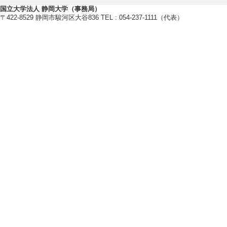
Journal of Nucle
国立大学法人 静岡大学（事務局）
〒422-8529 静岡市駿河区大谷836 TEL : 054-237-1111（代表）
[査読] 有 [国際共
[責任著者・共著者
[著者] Shinichiro 
d Hiroyuki Yoshid
[2]. Unsteady overa
for porous media h
Journal of Poro
著論文] 該当しな
[責任著者・共著者
[著者] Yoshihiko 
[3]. Analytical So
Volume-Average Th
after Dialysis
Membranes 11/