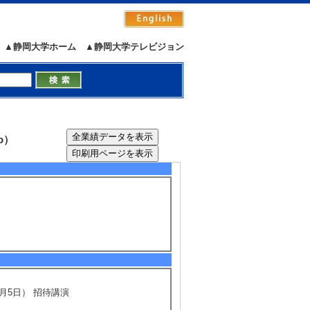
POSITION AND INHIBITION IN CONJ
 有 [国際共著論文] 該当しない
▲静岡大学ホーム
▲静岡大学テレビジョン
 within a dialysis arteriovenous graft
01459 （2021年） [査読] 有 [国際共著論文] 該当し
 Nakazawa, Shinichiro Yanase and Hid
o）
5/23
全件表示
月5日） 招待講演