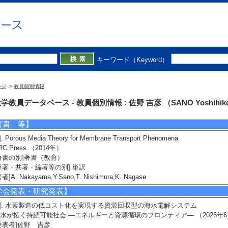
4]. NUMERICAL SIMULATIONS OF CALCIUM CARBONATE FORMATION, DE
NCTION WITH ACIDIC ELECTROLYZED WATER
P Journal of Heat and Mass Transfer 23/2 319-340 （2021年） [査読]
責任著者・共著者の別] 責任著者
著者] Yoshihiko Sano, Yusuke Ozawa, Fujio Kuwahara
]. Hydrodynamic approach for revealing venous anastomotic stenosis formation
キーワード（Keyword）
merican Society for Artificial Internal Organs / - MAT.00000000000
い
責任著者・共著者の別] 責任著者
ージ
>
教員個別情報
者] Yoshihiko Sano, Toyomu Ugawa, Ayato Takeda, Toru Hyakutake, Takashi
nobu Shigemitsu
[DOI]
学教員データベース - 教員個別情報 : 佐野 吉彦 （SANO Yoshihik
著書 等】
]. Porous Media Theory for Membrane Transport Phenomena
RC Press （2014年）
著書の別]著書（教育）
単著・共著・編著等の別] 単訳
著者]A. Nakayama,Y.Sano,T. Nishimura,K. Nagase
学会発表・研究発表】
1]. 水素製造の低コスト化を実現する資源回収型の海水電解システム
水が拓く持続可能社会 ―エネルギーと資源循環のフロンティア― （2026年6
発表者]佐野 吉彦