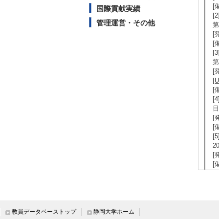
[
国際貢献実績
[
管理運営・その他
第
[
[
[
第
[
[
[
[
日
[
[
[
2
[
[
【
[
表
教員データベーストップ
静岡大学ホーム