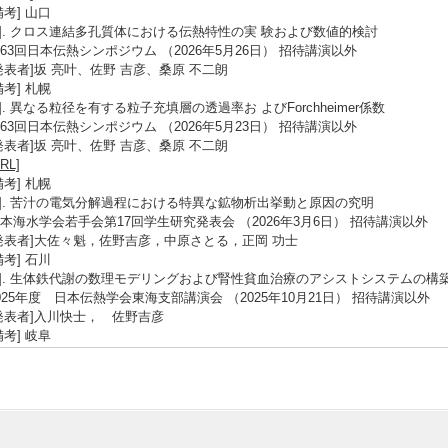
備考] 山口
2]. クロス連結多孔質体における伝熱特性の実 験および数値的検討
63回⽇本伝熱シンポジウム （2026年5月26日） 招待講演以外
発表者]坂 亮叶、佐野 吉彦、桑原 不二朗
備考] 札幌
3]. 異なる粒径を有する粒子充填層の透過率お よびForchheimer係数
63回⽇本伝熱シンポジウム （2026年5月23日） 招待講演以外
発表者]坂 亮叶、佐野 吉彦、桑原 不二朗
URL]
備考] 札幌
4]. 苦汁の電気分解過程における特異な鉱物析出挙動と原因の究明
本海水学会若手会第17回学生研究発表会 （2026年3月6日） 招待講演以外
発表者]大佐々魁，佐野吉彦，中原さとる，正岡 功士
備考] 石川
5]. 生体鉄代謝の数理モデリングおよび 腎性貧血治療のアシストシステムの構
025年度 日本伝熱学会東海支部講演会 （2025年10月21日） 招待講演以外
発表者]入川快士， 佐野吉彦
備考] 岐阜
科学研究費助成事業】
1]. 勾配法に基づく放熱用の最適多孔質体構造の提案とその実験的実証 （ 2021年4月