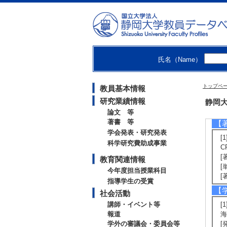
[
U
J
[
[
[5
氏名（Name）
A
な
[
トップペ
教員基本情報
[著
e
研究業績情報
静岡大
論文 等
著書 等
【
学会発表・研究発表
[1
科学研究費助成事業
C
[
教育関連情報
[
今年度担当授業科目
[
指導学生の受賞
【
社会活動
講師・イベント等
[
報道
海
学外の審議会・委員会等
[