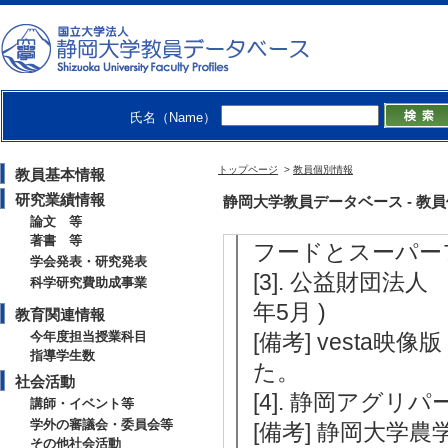
（2022年8月 )
[備考] 「協働の
教育プロジェクト」
村イノベーション
氏名（Name）
[2]. 公益財団法
126 (2022 Spri
トップページ
>
教員個別情報
教員基本情報
[備考] 「時代
研究業績情報
静岡大学教員データベース - 教員個別
ジャンクフード：産業
論文 等
著書 等
フードとスーパー
学会発表・研究発表
[3]. 公益財団法
科学研究費助成事業
年5月 )
教育関連情報
今年度担当授業科目
[備考] vesta
指導学生数
た。
社会活動
[4]. 静岡アグリ
講師・イベント等
学外の審議会・委員会等
[備考] 静岡大
その他社会活動