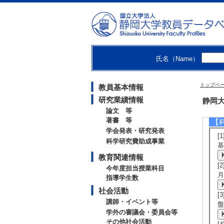
[
第
[
[
第
[
氏名（Name）
[
[
福
トップペ
教員基本情報
[
[
研究業績情報
静岡大
論文 等
著書 等
【
学会発表・研究発表
[
科学研究費助成事業
基
教育関連情報
[
今年度担当授業科目
月
指導学生数
社会活動
[
講師・イベント等
盤
学外の審議会・委員会等
その他社会活動