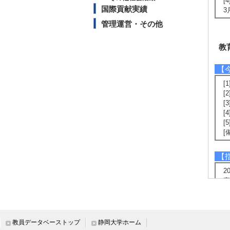
[
国際貢献実績
3
管理運営・その他
教
【
[
[
[
[
[
[
【
2
卒
卒
2
卒
卒
教員データベーストップ
静岡大学ホーム
2