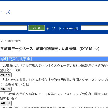
3]. 2010年代のスウェーデンにおける⻑期失業者への就労⽀援
93回⽇本社会学会⼤会 （2020年10月） 招待講演以外
発表者]太田美帆
4]. EU政策のスウェーデン過疎地域の社会サービス提供に対する影響
91回日本社会学会大会 （2018年9月15日） 招待講演以外
発表者]太田美帆
キーワード（Keyword）
備考] 甲南大学
5]. 「スウェーデン過疎地域における『選択の自由システムに関する法律』の
祉社会学会第15回大会 （2017年5月） 招待講演以外
ージ
>
教員個別情報
発表者]太田 美帆
備考] 日本社会事業大学
学教員データベース - 教員個別情報 : 太田 美帆 （OTA Miho）
科学研究費助成事業】
1]. EU政策および労働市場の変化に伴うスウェーデン福祉国家制度の構造的変化の研究
盤研究(C) 代表
2]. EUとその加盟国における多様な社会的包摂政策の展開とシティズンシップに関する
 ） 基盤研究(B) 分担
3]. 「EUの多次元的な福祉レジーム改革とシティズンシップの変容に関する研究」 （ 
研究(B) 分担