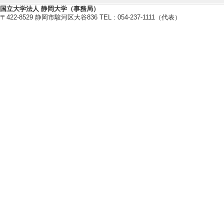
[6]. 徳島大学学生表
国立大学法人 静岡大学（事務局）
〒422-8529 静岡市駿河区大谷836 TEL : 054-237-1111（代表）
[授与機関] 徳島大
[7]. ポスター賞 DE
GINE LIGATION A
NTHESIS OF GM2
[授与機関] 第51
[8]. JPS Travel
ROTEIN USING N
6月)
[授与機関] 日本
[9]. 徳島大学学生表
[授与機関] 徳島大
[10]. 若手口頭発表
OF HUMAN GM2 A
E CHEMISTRY （