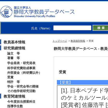
氏名（Name）
トップページ
>
教員個別情報
> 受賞
教員基本情報
研究業績情報
静岡大学教員データベース - 教員個別
論文 等
著書 等
学会発表・研究発表
科学研究費助成事業
受賞
外部資金（科研費以外）
受賞
特許 等
【受賞】
学会・研究会等の開催
[1]. 日本ペプ
その他学術研究活動
教育関連情報
のケミカルツールボ
今年度担当授業科目
[受賞者] 佐藤浩平
指導学生数