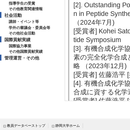
指導学生の受賞
[2]. Outstanding P
その他教育関連情報
n in Peptide Synth
社会活動
（2024年7月)
講師・イベント等
学外の審議会・委員会等
[受賞者] Kohei Sato
その他社会活動
tide Symposium
国際貢献実績
国際協力事業
[3]. 有機合成
その他国際貢献実績
素の完全化学合成
管理運営・その他
略 （2023年12月)
[受賞者] 佐藤浩平
[4]. 有機合成
合成に資する化学選
[受賞者] 佐藤浩平
[5]. 日本化学
タンパク質合成戦略 
[受賞者] 佐藤浩平
教員データベーストップ
静岡大学ホーム