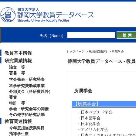
氏名（Name）
トップページ
>
教員個別情報
> 所属学会
教員基本情報
研究業績情報
静岡大学教員データベース - 教員個別
論文 等
著書 等
学会発表・研究発表
科学研究費助成事業
所属学会
外部資金（科研費以外）
受賞
特許 等
【所属学会】
学会・研究会等の開催
・日本ペプチド学会
その他学術研究活動
・日本薬学会
教育関連情報
・日本化学会
今年度担当授業科目
・アメリカ化学会
指導学生数
・日本ケミカルバイオロジー学会