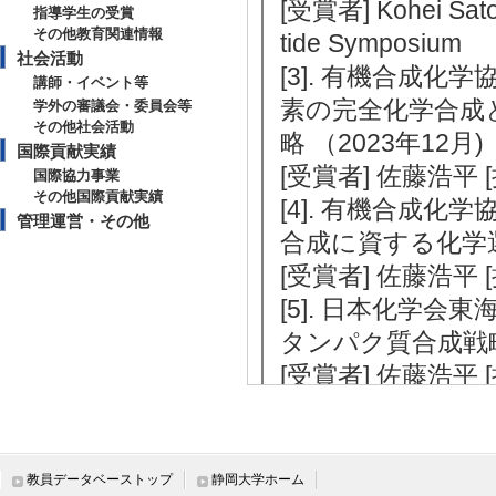
[受賞者] Kohei Sato
指導学生の受賞
その他教育関連情報
tide Symposium
社会活動
[3]. 有機合成
講師・イベント等
素の完全化学合成
学外の審議会・委員会等
その他社会活動
略 （2023年12月)
国際貢献実績
[受賞者] 佐藤浩平
国際協力事業
その他国際貢献実績
[4]. 有機合成
管理運営・その他
合成に資する化学選
[受賞者] 佐藤浩平
[5]. 日本化学
タンパク質合成戦略 
[受賞者] 佐藤浩平
【特許 等】
[1]. 凝集タンパク
教員データベーストップ
静岡大学ホーム