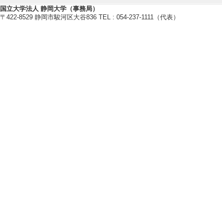
028279 (2018年7
国立大学法人 静岡大学（事務局）
[備考] WO/2019/02
〒422-8529 静岡市駿河区大谷836 TEL : 054-237-1111（代表）
[2]. ケージド
[出願番号] 2017-10
[備考] 特開2018-19
【学会・研究会等の開催】
[1]. The 5th Inte
年7月)
[役割] 責任者以外 
[備考] Local Commi
[2]. 第64回
2020） （2020年1
[役割] 責任者以外 
[備考] 実行委員
[3]. 理学部_農学