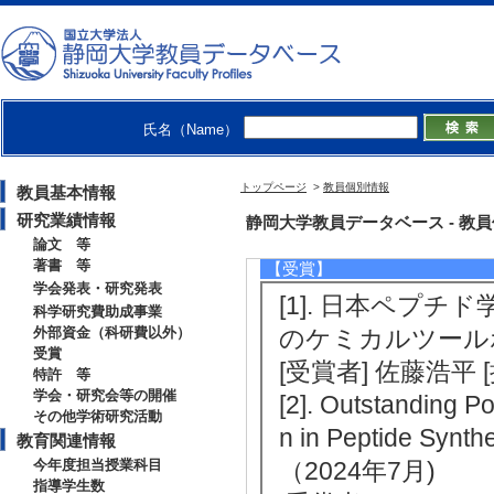
の開拓 （2023年12
学術領域開拓のた
力推進事業 [担当区
[5]. α-シヌ
氏名（Name）
クレインの半化学合成 
大学 [制度名] 
トップページ
>
教員個別情報
教員基本情報
国際共同研究推進支
研究業績情報
静岡大学教員データベース - 教員個別
論文 等
著書 等
【受賞】
学会発表・研究発表
[1]. 日本ペプ
科学研究費助成事業
外部資金（科研費以外）
のケミカルツールボ
受賞
[受賞者] 佐藤浩平
特許 等
学会・研究会等の開催
[2]. Outstanding P
その他学術研究活動
n in Peptide Synth
教育関連情報
今年度担当授業科目
（2024年7月)
指導学生数