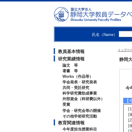
氏名（Name）
トップペ
教員基本情報
研究業績情報
静岡大
論文 等
著書 等
Works（作品等）
学会発表・研究発表
共同・受託研究
今
科学研究費助成事業
外部資金（科研費以外）
【
受賞
[
学会・研究会等の開催
[
その他学術研究活動
[
教育関連情報
[
今年度担当授業科目
[