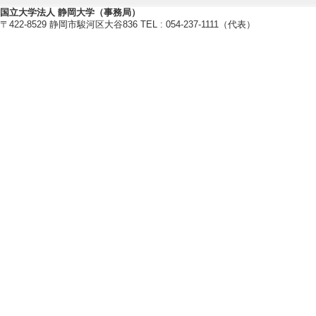
www.jasso.go.jp/gak
国立大学法人 静岡大学（事務局）
〒422-8529 静岡市駿河区大谷836 TEL : 054-237-1111（代表）
[5]. お茶を活用し
年3月 ) [提供機関
枢都市圏地域課題
[備考] しずおか
枝市、牧之原市、
「お茶を活用した
【受賞】
[1]. 令和6年度
のためのフレンドリ
[受賞者] LGBTサ
援センター／未来
男女共同参画セン
BTQ＋ [授与機関]