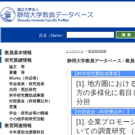
【共同・受託研究】
[1]. 企業等か
究
分担 （ 2025年4月
氏名（Name）
[2]. 企業等か
トップページ
>
教員個別情報
教員基本情報
分担 （ 2023年9月 
研究業績情報
静岡大学教員データベース - 教員個別
[相手先] 富士市
論文 等
著書 等
【科学研究費助成事業】
Works（作品等）
[1]. 地方圏に
学会発表・研究発表
共同・受託研究
方の多様化に着目して 
科学研究費助成事業
分担
外部資金（科研費以外）
受賞
【外部資金（科研費以外）】
学会・研究会等の開催
その他学術研究活動
[1]. 企業プロ
教育関連情報
いての調査研究 （20
今年度担当授業科目