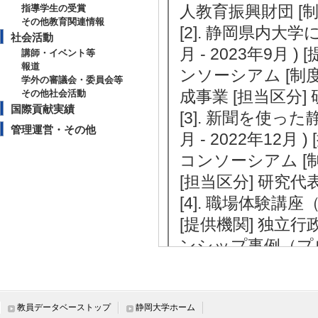
人教育振興財団 [制
指導学生の受賞
その他教育関連情報
[2]. 静岡県内大
社会活動
月 - 2023年9
講師・イベント等
報道
ンソーシアム [制
学外の審議会・委員会等
成事業 [担当区分]
その他社会活動
国際貢献実績
[3]. 新聞を使っ
管理運営・その他
月 - 2022年12
コンソーシアム [
[担当区分] 研究代
[4]. 職場体験講
[提供機関] 独立
ンシップ事例（プ
[備考] 独立行政
インターンシップ
インターンシップ事
教員データベーストップ
静岡大学ホーム