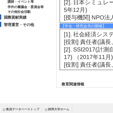
[2]. 日本シミュ
講師・イベント等
学外の審議会・委員会等
5年12月)
その他社会活動
[授与機関] NP
国際貢献実績
管理運営・その他
【学会・研究会等の開催】
[1]. 社会経済シ
[役割] 責任者(議
[2]. SSI201
17) （2017年11月)
[役割] 責任者(議
教育関連情報
【今年度担当授業科目】
[1]. 大学院科目
教員データベーストップ
静岡大学ホーム
6年度 - 前期 )