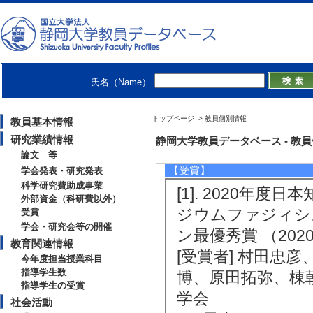
8年3月 ) [提供機関
分担者
[2]. 地方都市
ョン （2017年3月
融合振興財団 [制度
氏名（Name）
[3]. 少子化現象
トップページ
>
教員個別情報
教員基本情報
017年1月 ) [
研究業績情報
静岡大学教員データベース - 教員個別
度名] 平成27年度
論文 等
【受賞】
学会発表・研究発表
科学研究費助成事業
[1]. 2020
外部資金（科研費以外）
ジウムファジィシ
受賞
学会・研究会等の開催
ン最優秀賞 （2020
教育関連情報
[受賞者] 村田忠
今年度担当授業科目
指導学生数
博、原田拓弥、棟朝
指導学生の受賞
学会
社会活動