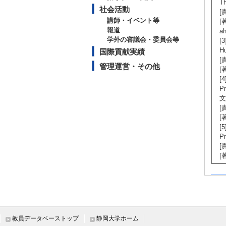
T
社会活動
[
講師・イベント等
[著
報道
a
学外の審議会・委員会等
[3
H
国際貢献実績
[
管理運営・その他
[著
[4
P
文
[
[
[5
P
[
[
【
[
ひ
[
教員データベーストップ
静岡大学ホーム
[