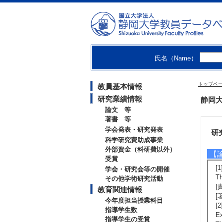
・
・
【
ht
氏名（Name）
【
[
トップペ
教員基本情報
研究業績情報
静岡大
論文 等
著書 等
学会発表・研究発表
研
科学研究費助成事業
外部資金（科研費以外）
【
受賞
[1
学会・研究会等の開催
T
その他学術研究活動
[
教育関連情報
[
今年度担当授業科目
[2
指導学生数
E
指導学生の受賞