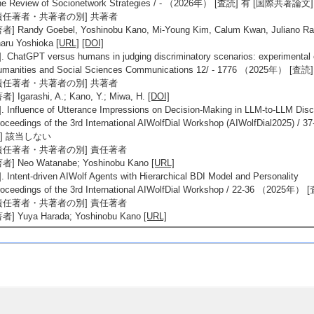
he Review of Socionetwork Strategies / - （2026年） [査読] 有 [国際共著
責任著者・共著者の別] 共著者
者] Randy Goebel, Yoshinobu Kano, Mi-Young Kim, Calum Kwan, Juliano Ra
haru Yoshioka
[URL]
[DOI]
]. ChatGPT versus humans in judging discriminatory scenarios: experimental
umanities and Social Sciences Communications 12/ - 1776 （2025
責任著者・共著者の別] 共著者
者] Igarashi, A.; Kano, Y.; Miwa, H.
[DOI]
]. Influence of Utterance Impressions on Decision-Making in LLM-to-LLM Dis
roceedings of the 3rd International AIWolfDial Workshop (AIWolfDial20
] 該当しない
責任著者・共著者の別] 責任著者
著者] Neo Watanabe; Yoshinobu Kano
[URL]
]. Intent-driven AIWolf Agents with Hierarchical BDI Model and Personality
roceedings of the 3rd International AIWolfDial Workshop / 22-36 （
責任著者・共著者の別] 責任著者
著者] Yuya Harada; Yoshinobu Kano
[URL]
著書 等】
1]. メタファー研究 3—特集：身体性・AIはメタファーを理解できるか
つじ書房 （2026年）
著書の別]著書（教育）
単著・共著・編著等の別] 共著