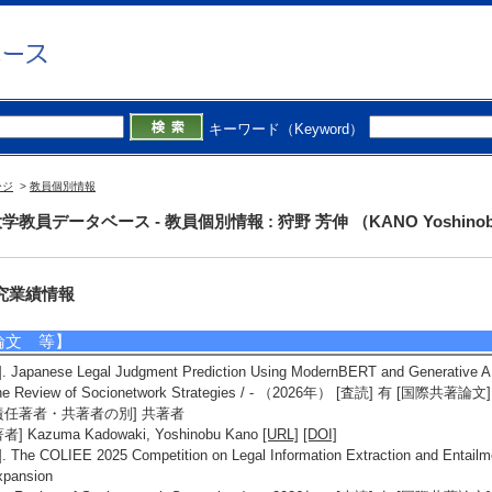
人工知能学会
言語処理学会
個人ホームページ】
tp://kanolab.net/kano/
キーワード（Keyword）
研究シーズ】
1]. 自然言語処理による文解析と文生成およびその応用 ( 2019年度 - ) [分野] 2.
電子情報通信
[URL]
ージ
>
教員個別情報
学教員データベース - 教員個別情報 : 狩野 芳伸 （KANO Yoshino
究業績情報
論文 等】
]. Japanese Legal Judgment Prediction Using ModernBERT and Generative AI
he Review of Socionetwork Strategies / - （2026年） [査読] 有 [国際共
責任著者・共著者の別] 共著者
著者] Kazuma Kadowaki, Yoshinobu Kano
[URL]
[DOI]
]. The COLIEE 2025 Competition on Legal Information Extraction and Entailm
xpansion