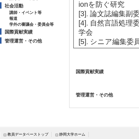
ionを防ぐ研究
社会活動
[3]. 論文誌編集副
講師・イベント等
報道
[4]. 自然言語処理
学外の審議会・委員会等
学会
国際貢献実績
[5]. シニア編集委
管理運営・その他
国際貢献実績
管理運営・その他
教員データベーストップ
静岡大学ホーム