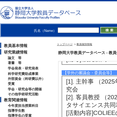
[3]. その他 【Ex
な文献レビュー生成ツ
[備考] サイエン
[4]. 新聞 参政党分
氏名（Name）
[備考] 読売新聞
[5]. 新聞 参
トップページ
>
教員個別情報
教員基本情報
視化する (2025年8
研究業績情報
静岡大学教員データベース - 教員個別
[備考] 読売新聞
論文 等
著書 等
学会発表・研究発表
【学外の審議会・委員会等】
科学研究費助成事業
外部資金（科研費以外）
[1]. 主幹事 （2
受賞
究会
学会・研究会等の開催
その他学術研究活動
[2]. 客員教授 （
教育関連情報
タサイエンス共同
今年度担当授業科目
指導学生数
[活動内容]COLIE
指導学生の受賞