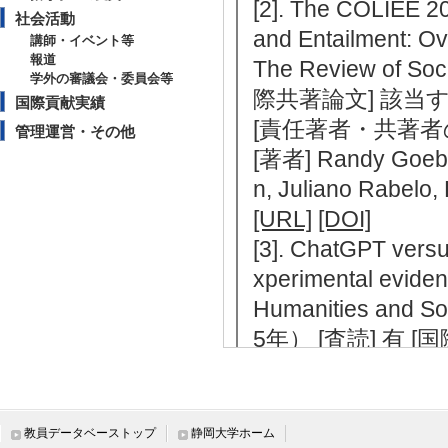
[2]. The COLIEE 20
社会活動
and Entailment: O
講師・イベント等
報道
The Review of So
学外の審議会・委員会等
際共著論文] 該当
国際貢献実績
[責任著者・共著者
管理運営・その他
[著者] Randy Goebe
n, Juliano Rabelo
[URL]
[DOI]
[3]. ChatGPT versu
xperimental evide
Humanities and So
5年） [査読] 有 
[責任著者・共著者
[著者] Igarashi, A.;
[4]. Influence of 
教員データベーストップ
静岡大学ホーム