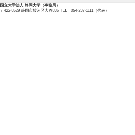
to-LLM Discussion
国立大学法人 静岡大学（事務局）
〒422-8529 静岡市駿河区大谷836 TEL : 054-237-1111（代表）
Proceedings of the
ial2025) / 37
[責任著者・共著者
[著者] Neo Watana
[5]. Intent-driven 
sonality
Proceedings of the
（2025年） [査読
[責任著者・共著者
[著者] Yuya Harada
【著書 等】
[1]. メタファー研究 3—特集
ひつじ書房 （2026年）
[著書の別]著書（教育）