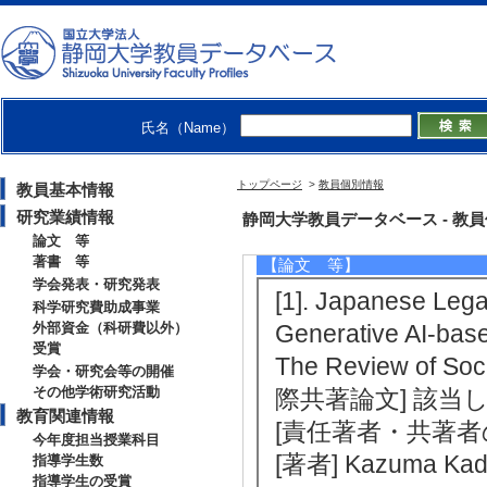
http://kanolab.net/kano/
【研究シーズ】
[1]. 自然言語処理による文解析と文生
電子情報通信
[URL]
氏名（Name）
トップページ
>
教員個別情報
教員基本情報
研究業績情報
研究業績情報
静岡大学教員データベース - 教員個別
論文 等
著書 等
【論文 等】
学会発表・研究発表
[1]. Japanese Leg
科学研究費助成事業
外部資金（科研費以外）
Generative AI-base
受賞
The Review of So
学会・研究会等の開催
その他学術研究活動
際共著論文] 該当
教育関連情報
[責任著者・共著者
今年度担当授業科目
[著者] Kazuma Kad
指導学生数
指導学生の受賞