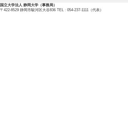
【研究キーワード】
国立大学法人 静岡大学（事務局）
〒422-8529 静岡市駿河区大谷836 TEL : 054-237-1111（代表）
超弦理論, ブラックホール, 量子論
【所属学会】
・日本物理学会
【個人ホームページ】
https://wwp.shizuoka.ac.jp/morita
研究業績情報
【論文 等】
[1]. 地球におけ
素粒子論研究 46/ -
い
[責任著者・共著者
[著者] 森田 健
[URL