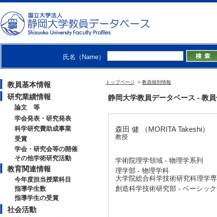
氏名（Name）
トップページ
>
教員個別情報
教員基本情報
研究業績情報
静岡大学教員データベース - 教員個別情
論文 等
学会発表・研究発表
科学研究費助成事業
森田 健 （MORITA Takeshi）
教授
受賞
学会・研究会等の開催
その他学術研究活動
学術院理学領域 - 物理学系列
教育関連情報
理学部 - 物理学科
大学院総合科学技術研究科理学専攻
今年度担当授業科目
創造科学技術研究部 - ベーシッ
指導学生数
指導学生の受賞
社会活動