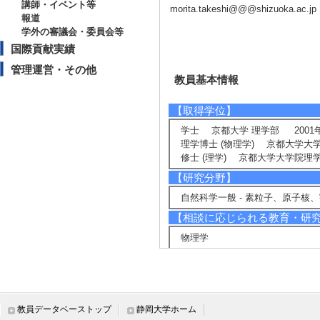
講師・イベント等
morita.takeshi@@@shizuoka.ac.jp
報道
学外の審議会・委員会等
国際貢献実績
管理運営・その他
教員基本情報
【取得学位】
学士 京都大学 理学部 2001
理学博士 (物理学) 京都大学大
修士 (理学) 京都大学大学院理学
【研究分野】
自然科学一般 - 素粒子、原子核
【相談に応じられる教育・研
物理学
【現在の研究テーマ】
ブラックホールの研究
ゲージ理論の研究
超弦理論の研究
教員データベーストップ
静岡大学ホーム