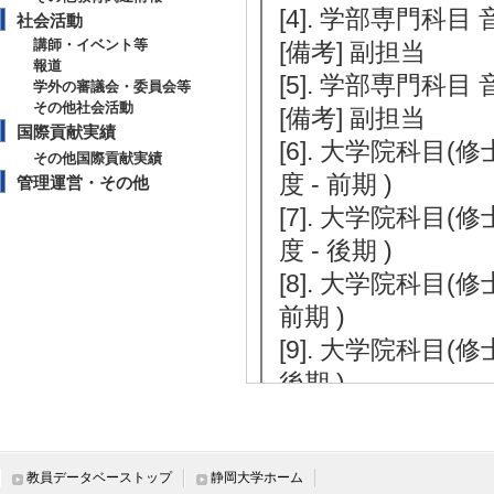
[4]. 学部専門科目 
社会活動
講師・イベント等
[備考] 副担当
報道
[5]. 学部専門科目
学外の審議会・委員会等
その他社会活動
[備考] 副担当
国際貢献実績
[6]. 大学院科目
その他国際貢献実績
度 - 前期 )
管理運営・その他
[7]. 大学院科目
度 - 後期 )
[8]. 大学院科目
前期 )
[9]. 大学院科目
後期 )
[10]. 大学院科目
[11]. 学部専門科
)
教員データベーストップ
静岡大学ホーム