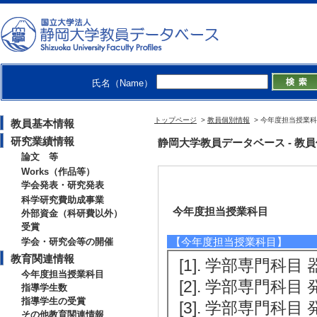
氏名（Name）
トップページ
>
教員個別情報
> 今年度担当授業
教員基本情報
研究業績情報
静岡大学教員データベース - 教員個別
論文 等
Works（作品等）
学会発表・研究発表
科学研究費助成事業
今年度担当授業科目
外部資金（科研費以外）
受賞
【今年度担当授業科目】
学会・研究会等の開催
教育関連情報
[1]. 学部専門科目 器
今年度担当授業科目
[2]. 学部専門科目 
指導学生数
指導学生の受賞
[3]. 学部専門科目 
その他教育関連情報