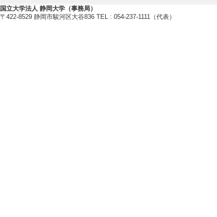
[12]. 全学教育科
国立大学法人 静岡大学（事務局）
〒422-8529 静岡市駿河区大谷836 TEL : 054-237-1111（代表）
[13]. 全学教
（2026年度 - 前期 
[備考] 副担当
[14]. 全学教育科
)
[備考] 副担当
[15]. 学部専門科目
[16]. 学部専門科目
[17]. 学部専門科目