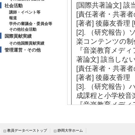
[国際共著論文] 
社会活動
講師・イベント等
[責任著者・共著者
報道
[著者] 後藤友香理
学外の審議会・委員会等
その他社会活動
[2]. （研究報告）ソ
国際貢献実績
楽コンテンツの制
その他国際貢献実績
『音楽教育メディア研究
管理運営・その他
著論文] 該当しな
[責任著者・共著者
[著者] 後藤友香理
[3]. （研究報
成課程と小学校音
『音楽教育メディア研究
著論文] 該当しな
[責任著者・共著者
[著者] 後藤友香理
教員データベーストップ
静岡大学ホーム