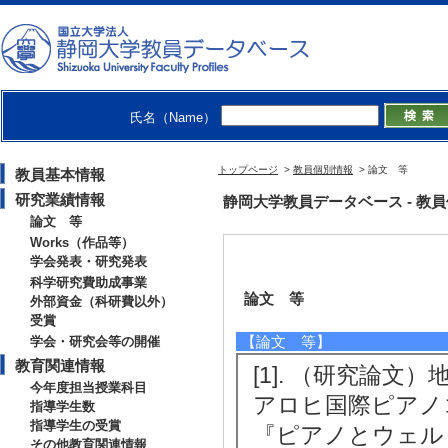
氏名（Name）
トップページ
>
教員個別情報
> 論文 等
教員基本情報
研究業績情報
静岡大学教員データベース - 教員個別
論文 等
Works（作品等）
学会発表・研究発表
科学研究費助成事業
論文 等
外部資金（科研費以外）
受賞
【論文 等】
学会・研究会等の開催
教育関連情報
[1]. （研究論
今年度担当授業科目
アロヒ国際ピアノ
指導学生数
指導学生の受賞
『ピアノとウェルビーイ
その他教育関連情報