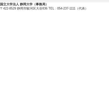
[4]. （論文）
国立大学法人 静岡大学（事務局）
〒422-8529 静岡市駿河区大谷836 TEL : 054-237-1111（代表）
明治・大正期にお
『演奏表現学会年報』 2
論文] 該当しない
[責任著者・共著者
[著者] 後藤友香理
[5]. （研究報
《マ・：メール・
『演奏表現学会年報』 2
共著論文] 該当し
[責任著者・共著者
[著者] 後藤友香理
[6]. （報告論
録 : 地域の交流
『ピアノとウェルビーイ