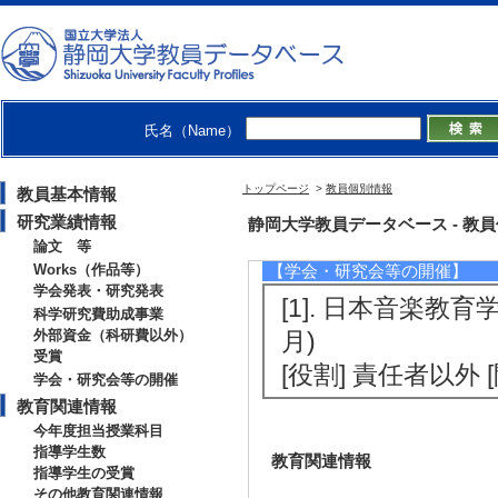
月)
[受賞者] 後藤友香
ィ ジャパン）認
O）
氏名（Name）
[5]. 第3回ヨー
受賞 （2012年3月)
トップページ
>
教員個別情報
教員基本情報
[受賞者] 後藤友香
研究業績情報
静岡大学教員データベース - 教員個別
論文 等
Works（作品等）
【学会・研究会等の開催】
学会発表・研究発表
[1]. 日本音楽教
科学研究費助成事業
外部資金（科研費以外）
月)
受賞
[役割] 責任者以外
学会・研究会等の開催
教育関連情報
今年度担当授業科目
指導学生数
教育関連情報
指導学生の受賞
その他教育関連情報