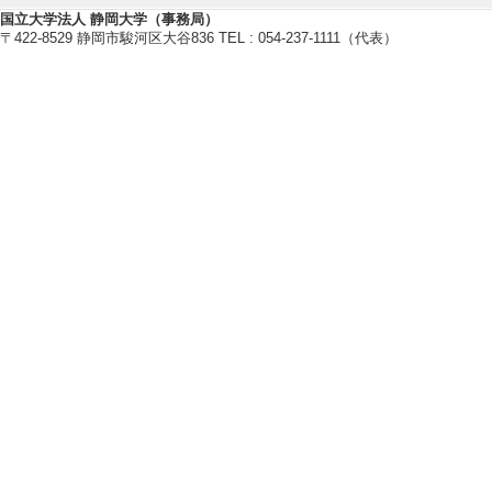
卒研指導学生数（4年
国立大学法人 静岡大学（事務局）
〒422-8529 静岡市駿河区大谷836 TEL : 054-237-1111（代表）
修士指導学生数 1 
[備考] 交換留学生
2023年度
卒研指導学生数（3年
卒研指導学生数（4年
修士指導学生数 1 
2022年度
卒研指導学生数（3年
卒研指導学生数（4年
2021年度
卒研指導学生数（3年
卒研指導学生数（4年
【指導学生の受賞】