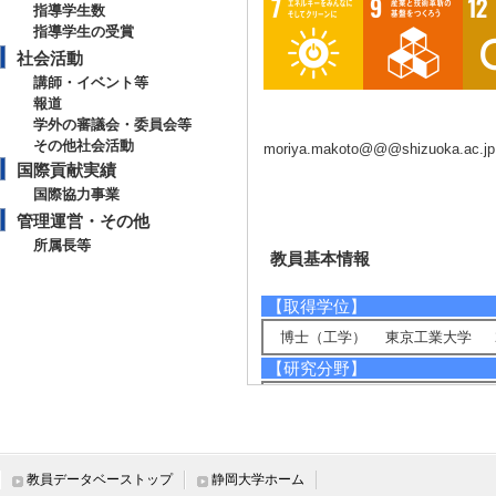
指導学生数
指導学生の受賞
社会活動
講師・イベント等
報道
学外の審議会・委員会等
その他社会活動
moriya.makoto@@@shizuoka.ac.jp
国際貢献実績
国際協力事業
管理運営・その他
所属長等
教員基本情報
【取得学位】
博士（工学） 東京工業大学 20
【研究分野】
ナノテク・材料 - 機能物性化学
ナノテク・材料 - 無機・錯体化学
ナノテク・材料 - 無機物質、無
ナノテク・材料 - 有機機能材料
教員データベーストップ
静岡大学ホーム
【相談に応じられる教育・研