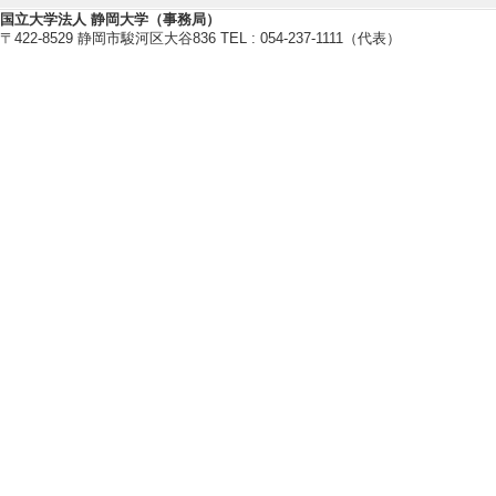
国立大学法人 静岡大学（事務局）
材料化学（電池関連）
〒422-8529 静岡市駿河区大谷836 TEL : 054-237-1111（代表）
無機化学
錯体化学
【現在の研究テーマ】
分子結晶電解質と全固体電池
革新的触媒に向けた錯体化学
【研究キーワード】
全固体電池, 燃料電池, 固体電解質
材料化学, 無機化学, 超分子化学
【所属学会】
・日本化学会
・固体イオニクス学会
・電気化学会
・触媒学会
・高分子学会
【個人ホームページ】
https://sites.google.com/view/mo