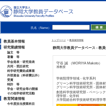
氏名（Name）
トップページ
>
教員個別情報
教員基本情報
研究業績情報
静岡大学教員データベース - 教員個別情
論文 等
著書 等
学会発表・研究発表
守谷 誠 （MORIYA Makoto）
共同・受託研究
准教授
科学研究費助成事業
外部資金（科研費以外）
学術院理学領域 - 化学系列
受賞
グリーン科学技術研究所 - 固体
特許 等
グリーン科学技術研究所 - 固体
学会・研究会等の開催
創造科学技術研究部 - ベーシッ
その他学術研究活動
理学部 - 化学科
教育関連情報
大学院総合科学技術研究科理学専攻
今年度担当授業科目