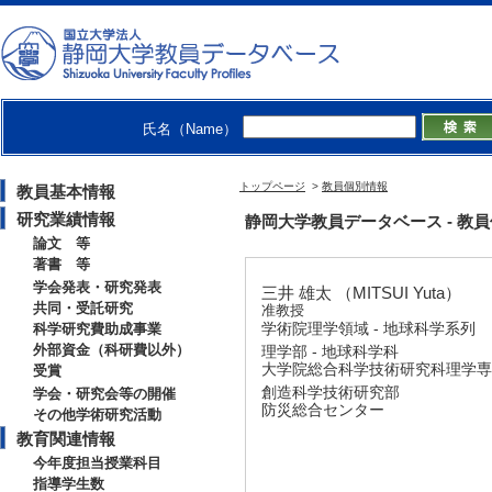
氏名（Name）
トップページ
>
教員個別情報
教員基本情報
研究業績情報
静岡大学教員データベース - 教員個別情
論文 等
著書 等
学会発表・研究発表
三井 雄太 （MITSUI Yuta）
共同・受託研究
准教授
学術院理学領域 - 地球科学系列
科学研究費助成事業
外部資金（科研費以外）
理学部 - 地球科学科
大学院総合科学技術研究科理学専攻
受賞
創造科学技術研究部
学会・研究会等の開催
防災総合センター
その他学術研究活動
教育関連情報
今年度担当授業科目
指導学生数