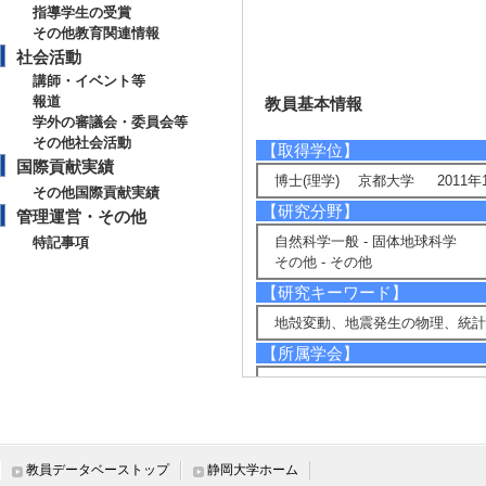
指導学生の受賞
その他教育関連情報
社会活動
講師・イベント等
報道
教員基本情報
学外の審議会・委員会等
その他社会活動
【取得学位】
国際貢献実績
博士(理学) 京都大学 2011年
その他国際貢献実績
【研究分野】
管理運営・その他
自然科学一般 - 固体地球科学
特記事項
その他 - その他
【研究キーワード】
地殻変動、地震発生の物理、統
【所属学会】
・日本地震学会
・日本測地学会
・日本地球惑星科学連合
・アメリカ地球物理学連合
・日本火山学会
教員データベーストップ
静岡大学ホーム