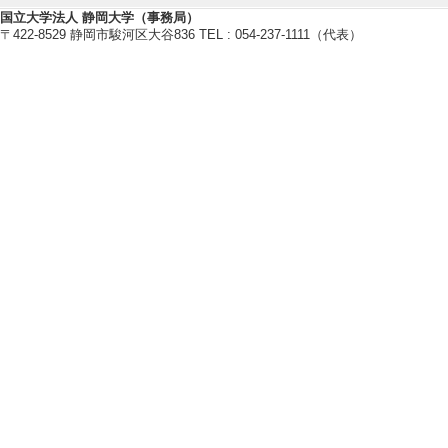
【個人ホームページ】
国立大学法人 静岡大学（事務局）
〒422-8529 静岡市駿河区大谷836 TEL : 054-237-1111（代表）
http://mit.sci.shizuoka.ac.jp
研究業績情報
【論文 等】
[1]. High-rate GNSS
of Slow Slip Events
Peninsula, Japan 
Journal of Geoph
年） [査読] 有 [
[責任著者・共著者
[著者] Riko Arai, 
頭著者