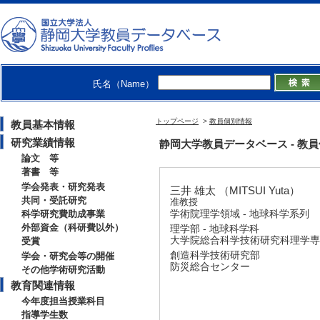
氏名（Name）
トップページ
>
教員個別情報
教員基本情報
研究業績情報
静岡大学教員データベース - 教員個別情
論文 等
著書 等
学会発表・研究発表
三井 雄太 （MITSUI Yuta）
共同・受託研究
准教授
学術院理学領域 - 地球科学系列
科学研究費助成事業
外部資金（科研費以外）
理学部 - 地球科学科
大学院総合科学技術研究科理学専攻
受賞
創造科学技術研究部
学会・研究会等の開催
防災総合センター
その他学術研究活動
教育関連情報
今年度担当授業科目
指導学生数