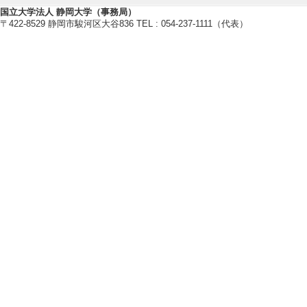
【個人ホームページ】
国立大学法人 静岡大学（事務局）
〒422-8529 静岡市駿河区大谷836 TEL : 054-237-1111（代表）
http://mit.sci.shizuoka.ac.jp
研究業績情報
【論文 等】
[1]. High-rate GNSS
of Slow Slip Events
Peninsula, Japan 
Journal of Geoph
年） [査読] 有 [
[責任著者・共著者
[著者] Riko Arai, 
頭著者