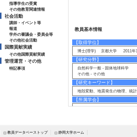
指導学生の受賞
その他教育関連情報
社会活動
講師・イベント等
報道
教員基本情報
学外の審議会・委員会等
その他社会活動
【取得学位】
国際貢献実績
博士(理学) 京都大学 2011年
その他国際貢献実績
【研究分野】
管理運営・その他
自然科学一般 - 固体地球科学
特記事項
その他 - その他
【研究キーワード】
地殻変動、地震発生の物理、統
【所属学会】
・日本地震学会
・日本測地学会
・日本地球惑星科学連合
・アメリカ地球物理学連合
・日本火山学会
教員データベーストップ
静岡大学ホーム