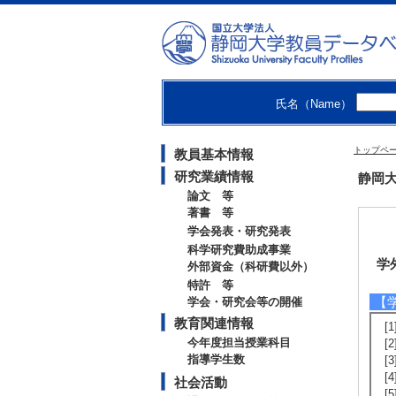
氏名（Name）
トップペ
教員基本情報
研究業績情報
静岡大
論文 等
著書 等
学会発表・研究発表
科学研究費助成事業
学
外部資金（科研費以外）
特許 等
【
学会・研究会等の開催
教育関連情報
[
今年度担当授業科目
[
指導学生数
[
[
社会活動
[