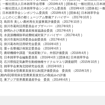
6]. 一般社団法人日本雑草学会理事 （2019年4月 ) [団体名] 一般社団法人日
7]. 一般社団法人日本雑草学会シンポジウム委員長 （2019年4月 ) [団体名]
8]. 日本雑草学会シンポジウム委員長 （2018年4月 ) [団体名] 日本雑草学会
9]. ふじのくに茶の都ミュージアム整備アドバイザー （2017年10月 )
10]. 島田市 美しい農村再生支援事業評価委員 （2017年10月 )
11]. 掛川市葛利活用委員会オブザーバー （2017年9月 )
12]. 静岡わさび農業遺産推進協議会委員 （2017年4月 )
13]. 水資源機構除草経費軽減対策アドバイザー （2017年4月 )
14]. 掛川市葛利活用委員会副委員長 （2017年4月 )
15]. 掛川葛布利活用研究会委員 （2016年4月 )
16]. 粟ヶ岳整備計画策定委員会 （2016年4月 )
17]. 農研機構中課題「気候変動プロ」外部評価委員 （2016年4月 )
18]. 日本雑草学会編集委員長 （2016年4月 ) [団体名] 日本雑草学会
19]. 石川県指定気象野生動植物種サドクルマユリ調査顧問 （2015年10月 )
20]. 雑草学会東海北陸研究会役員 （2015年9月 )
21]. 環境保全型農業直接支払制度評価委員会 委員長 （2015年3月 )
活動内容]環境保全型農業直接支払の取組みの評価
22]. 東アジア世界農業遺産学会 委員 （2014年4月 )
活動内容]日中韓の世界農業遺産サイトの連携支援
23]. 静岡県農業参入研究会 顧問 （2014年4月 )
活動内容]農業に参入する企業・法人の研究会の支援
24]. 茶草場農法応援制度検討委員会副委員長 （2014年4月 - 2015年3月 )
活動内容]世界農業遺産を活用した地域振興への助言