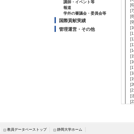
講師・イベント等
[
報道
[
学外の審議会・委員会等
[
国際貢献実績
[
[
管理運営・その他
[
[
[
[
[
[
[
[
[
[
[
[
[
[
[
[
[
教員データベーストップ
静岡大学ホーム
[