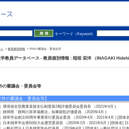
キーワード（Keyword）
ージ
>
教員個別情報
> 学外の審議会・委員会等
学教員データベース - 教員個別情報 : 稲垣 栄洋 （INAGAKI Hidehi
外の審議会・委員会等
学外の審議会・委員会等】
1]. 環境保全型農業直接支払制度第2期評価委員会委員長 （2021年4月 )
2]. 静岡県「静岡の茶草場農法」知事顕彰評価委員 （2020年4月 )
3]. 雑草学会創立60周年事業実行委員会委員 （2020年4月 - 2021年4月 ) [団
4]. 日本雑草学会第60回大会運営委員長 （2020年3月 - 2021年6月 ) [団体名]
5]. 一般社団法人日本雑草学会代議員 （2019年4月 ) [団体名] 一般社団法人