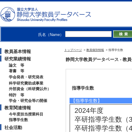
氏名（Name）
トップページ
>
教員個別情報
> 指導学生数
教員基本情報
研究業績情報
静岡大学教員データベース - 教員個別情
論文 等
著書 等
学会発表・研究発表
科学研究費助成事業
指導学生数
外部資金（科研費以外）
特許 等
【指導学生数】
学会・研究会等の開催
教育関連情報
2024年度
今年度担当授業科目
卒研指導学生数（3年
指導学生数
卒研指導学生数（4年
社会活動