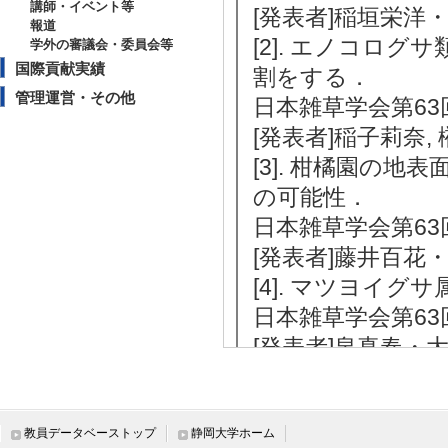
講師・イベント等
[発表者]稲垣栄洋
報道
[2]. エノコロ
学外の審議会・委員会等
国際貢献実績
割をする．
管理運営・その他
日本雑草学会第63回
[発表者]稲子莉奈
[3]. 柑橘園の
の可能性．
日本雑草学会第63回
[発表者]藤井百花
[4]. マツヨイ
日本雑草学会第63回
[発表者]泉真春・
[5]. カラムシ
日本雑草学会第63回
[発表者]宗近眞子
教員データベーストップ
静岡大学ホーム