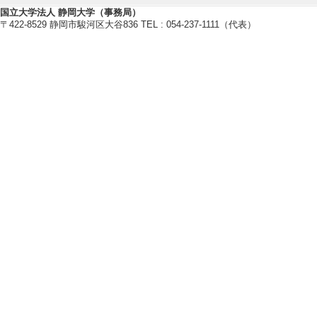
[6]. クズ繊維
国立大学法人 静岡大学（事務局）
〒422-8529 静岡市駿河区大谷836 TEL : 054-237-1111（代表）
日本雑草学会第63回
[発表者]宗近眞
[7]. Plant opals on
eed dormancy.
The 29th Asia-Pac
（2025年3月） 
[発表者]INAKO Rina,
[8]. Application o
The 29th Asia-Pac
（2025年3月） 
[発表者]NAKADA, H.
[9]. Evaluation of 
control in regenera
The 29th Asia-Pac