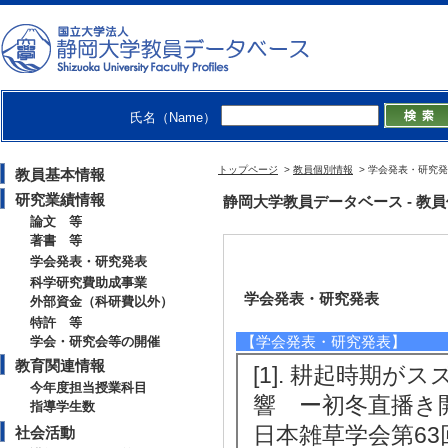
氏名（Name）
トップページ
>
教員個別情報
> 学会発表・研究
教員基本情報
研究業績情報
静岡大学教員データベース - 教員個別情
論文 等
著書 等
学会発表・研究発表
科学研究費助成事業
学会発表・研究発表
外部資金（科研費以外）
特許 等
【学会発表・研究発表】
学会・研究会等の開催
教育関連情報
[1]. 耕起時期
今年度担当授業科目
響 ー初冬直播き
指導学生数
日本雑草学会第63回
社会活動