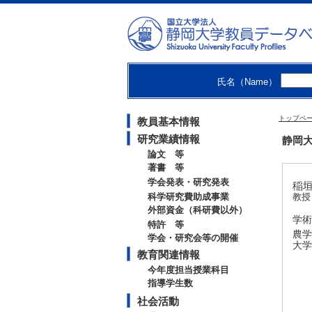
氏名（Name）
トップペ
教員基本情報
研究業績情報
静岡大
論文 等
著書 等
学会発表・研究発表
稲垣 
科学研究費助成事業
教授
外部資金（科研費以外）
学術
特許 等
農学
学会・研究会等の開催
大学
教育関連情報
今年度担当授業科目
指導学生数
社会活動