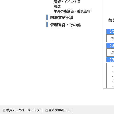
講師・イベント等
報道
学外の審議会・委員会等
国際貢献実績
教
管理運営・その他
【
博
【
環
【
・
・
・
・
・
教員データベーストップ
静岡大学ホーム