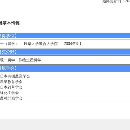
最終更新日：2026/0
員基本情報
取得学位】
士（農学） 岐阜大学連合大学院 2004年3月
研究分野】
境・農学 - 作物生産科学
所属学会】
日本有機農業学会
農業教育学会
日本雑草学会
緑化工学会
農村計画学会
5/6
全件