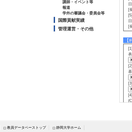
講師・イベント等
日
報道
[
学外の審議会・委員会等
[
国際貢献実績
日
[
管理運営・その他
【
[
表
[
基
[
[
(
[
基
教員データベーストップ
静岡大学ホーム