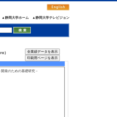
▲静岡大学ホーム
▲静岡大学テレビジョン
zuoka” and UNU. The Road to Globally I
Journey with Local Communities,
ro）
5/10
全件表示
播き開発のための基礎研究－