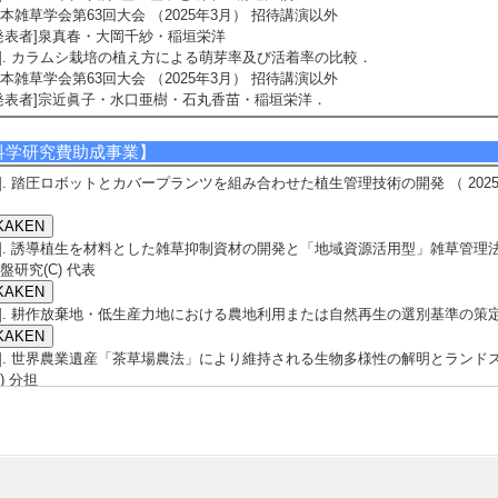
本雑草学会第63回大会 （2025年3月） 招待講演以外
発表者]泉真春・大岡千紗・稲垣栄洋
5]. カラムシ栽培の植え方による萌芽率及び活着率の比較．
本雑草学会第63回大会 （2025年3月） 招待講演以外
発表者]宗近眞子・水口亜樹・石丸香苗・稲垣栄洋．
科学研究費助成事業】
1]. 踏圧ロボットとカバープランツを組み合わせた植生管理技術の開発 （ 2025年4月
2]. 誘導植生を材料とした雑草抑制資材の開発と「地域資源活用型」雑草管理法の開発 
盤研究(C) 代表
3]. 耕作放棄地・低生産力地における農地利用または自然再生の選別基準の策定 （ 20
4]. 世界農業遺産「茶草場農法」により維持される生物多様性の解明とランドスケー
C) 分担
5]. 異なる農法によって維持される半自然草地の地域間多様性と維持機構に関する研究 
盤研究(C) 代表