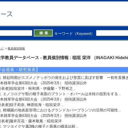
]. Current Topics in Agricultural Sciences 4
 P International. （2022年）
著書の別]著書（教育）
単著・共著・編著等の別] 共著
著者]Inagaki, H. [担当頁] 15-21
]. GIAHS Designation of the “Traditional Tea-Grass Integrated System in Shi
キーワード（Keyword）
ortant Agricultural Heritage Systems (GIAHS), United Nations University’s 
oto Printing Inc. （2018年）
著書の別]著書（教育）
ージ
>
教員個別情報
単著・共著・編著等の別] 共著
者]Yiu, E. and Nagata, A. eds
学教員データベース - 教員個別情報 : 稲垣 栄洋 （INAGAKI Hidehi
学会発表・研究発表】
1]. 耕起時期がスズメノテッポウの発生および形質に及ぼす影響 ー初冬直
本雑草学会第63回大会 （2025年3月） 招待講演以外
発表者]稲垣栄洋・秋和満・伊藤蘭・下野裕之．
2]. エノコログサ類の種子表面のプラント・オパールは水栓の役割をする．
本雑草学会第63回大会 （2025年3月） 招待講演以外
発表者]稲子莉奈, 榊原拓海・稲垣栄洋．
3]. 柑橘園の地表面管理におけるグランドカバープランツの活用の可能性．
本雑草学会第63回大会 （2025年3月） 招待講演以外
発表者]藤井百花・藤本敬胤・稲垣栄洋
4]. マツヨイグサ属3種の種子と蒴果の構造比較．