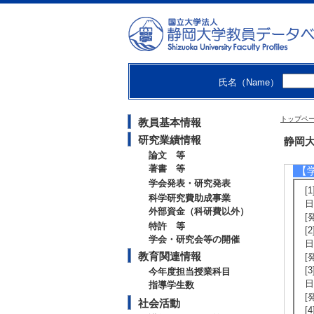
[4
B
[
[
[
[5
氏名（Name）
mp
N
[
トップペ
教員基本情報
[
[著
研究業績情報
静岡大
論文 等
著書 等
【
学会発表・研究発表
[
科学研究費助成事業
日
外部資金（科研費以外）
[
特許 等
[
学会・研究会等の開催
日
教育関連情報
[
[
今年度担当授業科目
日
指導学生数
[
社会活動
[