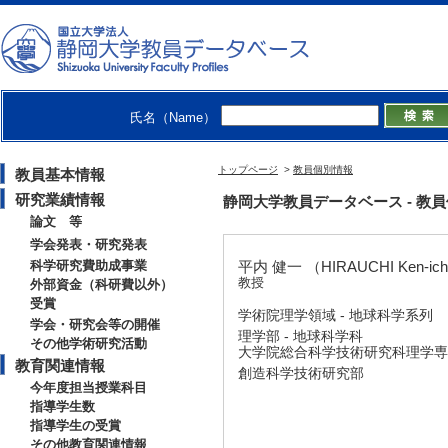
氏名（Name）
トップページ
>
教員個別情報
教員基本情報
研究業績情報
静岡大学教員データベース - 教員個別情
論文 等
学会発表・研究発表
科学研究費助成事業
平内 健一 （HIRAUCHI Ken-ich
教授
外部資金（科研費以外）
受賞
学術院理学領域 - 地球科学系列
学会・研究会等の開催
理学部 - 地球科学科
その他学術研究活動
大学院総合科学技術研究科理学専攻
教育関連情報
創造科学技術研究部
今年度担当授業科目
指導学生数
指導学生の受賞
その他教育関連情報