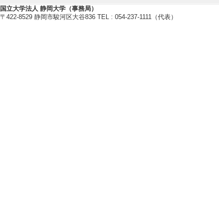
[1]. Coseismic Disl
国立大学法人 静岡大学（事務局）
Carbonate-Hosted 
〒422-8529 静岡市駿河区大谷836 TEL : 054-237-1111（代表）
Geology / - （
[責任著者・共著者
[著者] Thomas 
[2]. Raman constra
aceous Nagasaki m
ern Kyushu, Japan
Journal of Mineral
[査読] 有 [国際共
[責任著者・共著者
[著者] 平内 健一,
[3]. Melt-poor spr
occurrence of oce
Progress in Earth