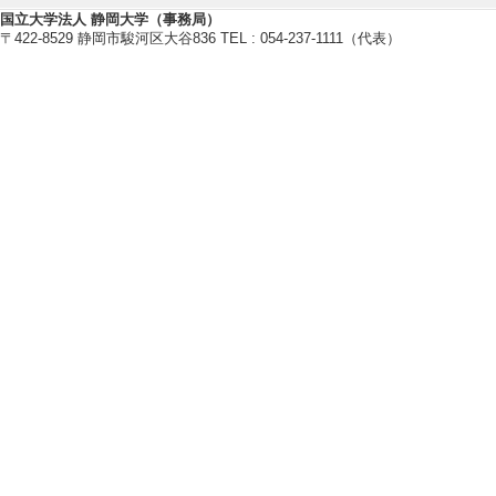
[1]. Coseismic Disl
国立大学法人 静岡大学（事務局）
Carbonate-Hosted 
〒422-8529 静岡市駿河区大谷836 TEL : 054-237-1111（代表）
Geology / - （
[責任著者・共著者
[著者] Thomas 
[2]. Raman constra
aceous Nagasaki m
ern Kyushu, Japan
Journal of Mineral
[査読] 有 [国際共
[責任著者・共著者
[著者] 平内 健一,
[3]. Melt-poor spr
occurrence of oce
Progress in Earth