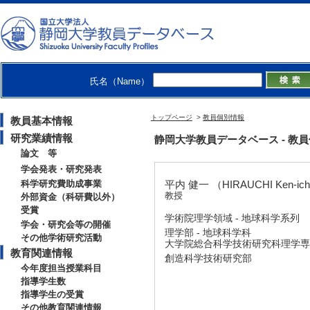
氏名（Name）
トップページ
>
教員個別情報
教員基本情報
研究業績情報
静岡大学教員データベース - 教員個別情
論文 等
学会発表・研究発表
科学研究費助成事業
平内 健一 （HIRAUCHI Ken-ich
教授
外部資金（科研費以外）
受賞
学術院理学領域 - 地球科学系列
学会・研究会等の開催
理学部 - 地球科学科
その他学術研究活動
大学院総合科学技術研究科理学専攻
教育関連情報
創造科学技術研究部
今年度担当授業科目
指導学生数
指導学生の受賞
その他教育関連情報