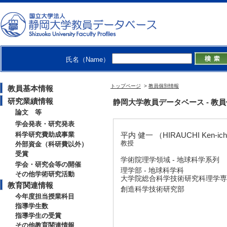
氏名（Name）
トップページ
>
教員個別情報
教員基本情報
研究業績情報
静岡大学教員データベース - 教員個別情
論文 等
学会発表・研究発表
科学研究費助成事業
平内 健一 （HIRAUCHI Ken-ich
教授
外部資金（科研費以外）
受賞
学術院理学領域 - 地球科学系列
学会・研究会等の開催
理学部 - 地球科学科
その他学術研究活動
大学院総合科学技術研究科理学専攻
教育関連情報
創造科学技術研究部
今年度担当授業科目
指導学生数
指導学生の受賞
その他教育関連情報