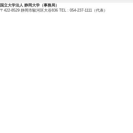
[1]. Coseismic Disl
国立大学法人 静岡大学（事務局）
Carbonate-Hosted 
〒422-8529 静岡市駿河区大谷836 TEL : 054-237-1111（代表）
Geology / - （
[責任著者・共著者
[著者] Thomas 
[2]. Raman constra
aceous Nagasaki m
ern Kyushu, Japan
Journal of Mineral
[査読] 有 [国際共
[責任著者・共著者
[著者] 平内 健一,
[3]. Melt-poor spr
occurrence of oce
Progress in Earth