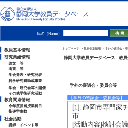
氏名（Name）
トップページ
>
教員個別情報
> 学外の審議会・
教員基本情報
研究業績情報
静岡大学教員データベース - 教員個別情報
論文 等
著書 等
学会発表・研究発表
科学研究費助成事業
学外の審議会・委員会等
学会・研究会等の開催
その他学術研究活動
【学外の審議会・委員会等】
教育関連情報
[1]. 静岡市専門家チ
今年度担当授業科目
指導学生数
市
社会活動
[活動内容]検討会
講師・イベント等