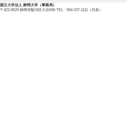
[7]. 静岡市特別支援
国立大学法人 静岡大学（事務局）
〒422-8529 静岡市駿河区大谷836 TEL : 054-237-1111（代表）
静岡市
[8]. 放課後児童クラ
体名] 静岡県
[活動内容]アドバ
[9]. 日本臨床発達
月 ) [団体名] 
[活動内容]役員
[10]. 日本臨床発
月 ) [団体名] 
[活動内容]役員
[11]. 静岡市特別支
名] 静岡市
[12]. 静岡市専門家
市教育委員会