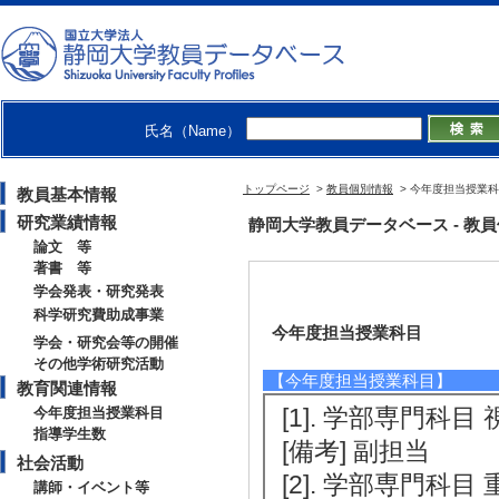
氏名（Name）
トップページ
>
教員個別情報
> 今年度担当授業
教員基本情報
研究業績情報
静岡大学教員データベース - 教員個別情報
論文 等
著書 等
学会発表・研究発表
科学研究費助成事業
今年度担当授業科目
学会・研究会等の開催
その他学術研究活動
【今年度担当授業科目】
教育関連情報
[1]. 学部専門科目 
今年度担当授業科目
指導学生数
[備考] 副担当
社会活動
[2]. 学部専門科目 
講師・イベント等