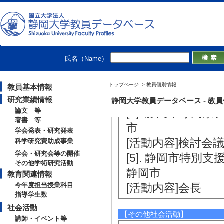
[活動内容]検討会
[2]. 静岡市特別支援
静岡市
[活動内容]会長
氏名（Name）
[3]. 放課後児童クラ
体名] 静岡県
トップページ
>
教員個別情報
教員基本情報
[活動内容]アドバ
研究業績情報
静岡大学教員データベース - 教員個別情報
[4]. 静岡市専門家チ
論文 等
著書 等
市
学会発表・研究発表
[活動内容]検討会
科学研究費助成事業
学会・研究会等の開催
[5]. 静岡市特別支援
その他学術研究活動
静岡市
教育関連情報
今年度担当授業科目
[活動内容]会長
指導学生数
社会活動
【その他社会活動】
講師・イベント等