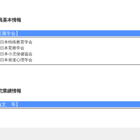
員基本情報
所属学会】
日本特殊教育学会
日本育療学会
日本小児保健協会
日本発達心理学会
究業績情報
論文 等】
1]. オンラインによる入院児への学習支援の試み
岡大学教育学部研究報告. 人文・社会・自然科学篇 72/ 195-205 （2022年） 
責任著者・共著者の別] 責任著者
著者] 石川慶和
[URL]
2]. 自己調整学習を用いた病気療養児への学習支援