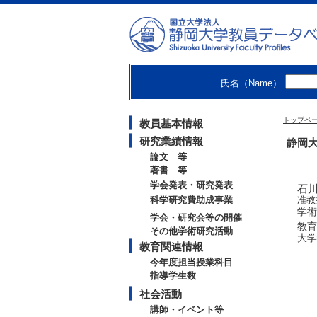
氏名（Name）
トップペ
教員基本情報
研究業績情報
静岡大学
論文 等
著書 等
学会発表・研究発表
石川 
科学研究費助成事業
准教
学術
学会・研究会等の開催
教育
その他学術研究活動
大学
教育関連情報
今年度担当授業科目
指導学生数
社会活動
講師・イベント等