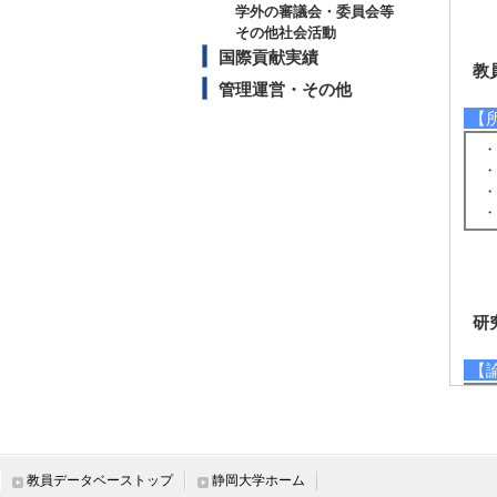
学外の審議会・委員会等
その他社会活動
国際貢献実績
教
管理運営・その他
【
・
・
・
・
研
【
[
静
[
[
教員データベーストップ
静岡大学ホーム
[