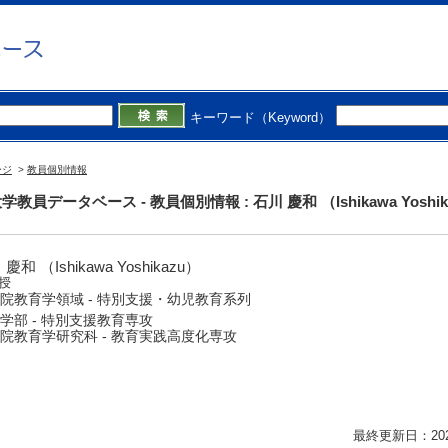
キーワード（Keyword）
ージ
>
教員個別情報
教員データベース - 教員個別情報 : 石川 慶和 （Ishikawa Yoshik
慶和 （Ishikawa Yoshikazu）
授
院教育学領域 - 特別支援・幼児教育系列
学部 - 特別支援教育専攻
院教育学研究科 - 教育実践高度化専攻
最終更新日：2026/0