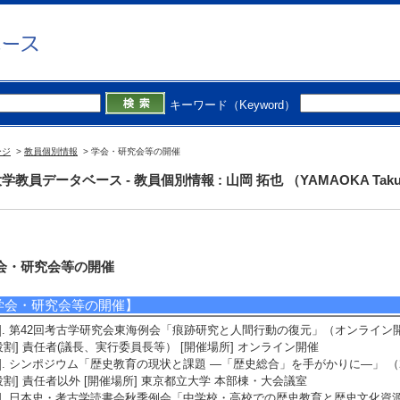
キーワード（Keyword）
ージ
>
教員個別情報
> 学会・研究会等の開催
学教員データベース - 教員個別情報 : 山岡 拓也 （YAMAOKA Taku
会・研究会等の開催
学会・研究会等の開催】
1]. 第42回考古学研究会東海例会「痕跡研究と人間行動の復元」（オンライン開催
役割] 責任者(議長、実行委員長等） [開催場所] オンライン開催
2]. シンポジウム「歴史教育の現状と課題 ―「歴史総合」を手がかりに―」 （20
役割] 責任者以外 [開催場所] 東京都立大学 本部棟・大会議室
3]. 日本史・考古学読書会秋季例会「中学校・高校での歴史教育と歴史文化資源の活