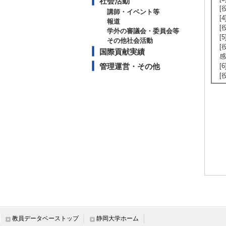
社会活動
[
講師・イベント等
[
報道
[
学外の審議会・委員会等
[
その他社会活動
[
国際貢献実績
感
管理運営・その他
[
[
教員データベーストップ
静岡大学ホーム