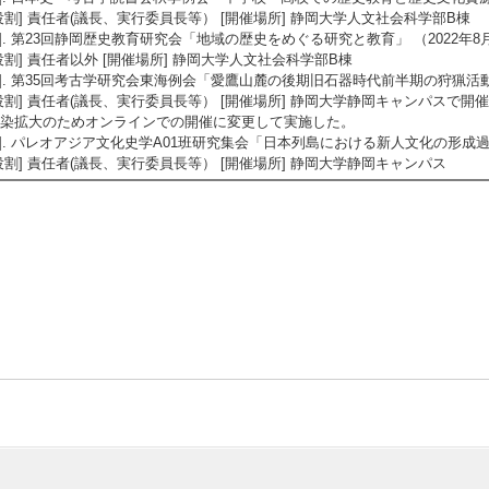
役割] 責任者(議長、実行委員長等） [開催場所] 静岡大学人文社会科学部B棟
4]. 第23回静岡歴史教育研究会「地域の歴史をめぐる研究と教育」 （2022年8月
役割] 責任者以外 [開催場所] 静岡大学人文社会科学部B棟
5]. 第35回考古学研究会東海例会「愛鷹山麓の後期旧石器時代前半期の狩猟活動と
役割] 責任者(議長、実行委員長等） [開催場所] 静岡大学静岡キャンパスで
染拡大のためオンラインでの開催に変更して実施した。
6]. パレオアジア文化史学A01班研究集会「日本列島における新人文化の形成過程」
役割] 責任者(議長、実行委員長等） [開催場所] 静岡大学静岡キャンパス