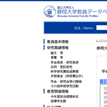
氏名（Name）
トップペ
教員基本情報
研究業績情報
静岡大
論文 等
著書 等
学会発表・研究発表
共同・受託研究
学
科学研究費助成事業
外部資金（科研費以外）
【
学会・研究会等の開催
その他学術研究活動
[
教育関連情報
[
今年度担当授業科目
[
指導学生数
[
[