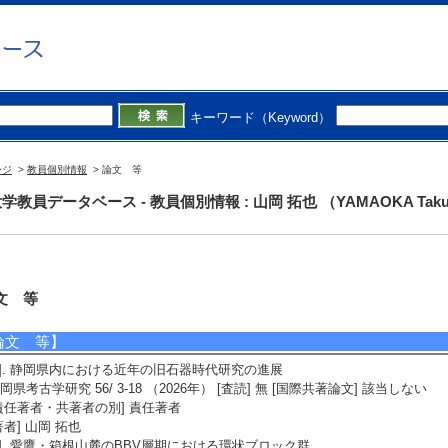
キーワード（Keyword）
ージ
>
教員個別情報
> 論文 等
学教員データベース - 教員個別情報 : 山岡 拓也 （YAMAOKA Taku
文 等
論文 等】
1]. 静岡県内における近年の旧石器時代研究の進展
岡県考古学研究 56/ 3-18 （2026年） [査読] 無 [国際共著論文] 該当しない
責任著者・共著者の別] 責任著者
著者] 山岡 拓也
2]. 愛鷹・箱根山麓のBBV層期における環状ブロック群