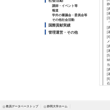
社会活動
静
講師・イベント等
[
報道
[
学外の審議会・委員会等
[
その他社会活動
『
国際貢献実績
[
管理運営・その他
[
[
メ
[
[
[5
M
当
[
[著
[
石
[
[
[
[
教員データベーストップ
静岡大学ホーム
静