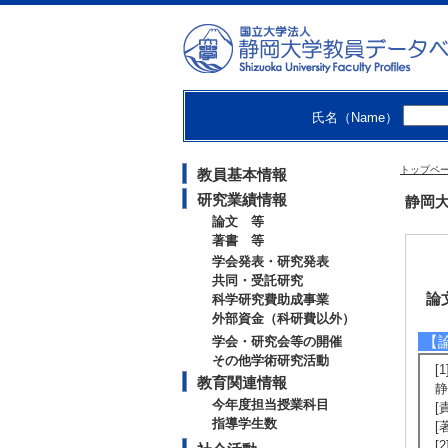
氏名（Name）
トップペ
教員基本情報
研究業績情報
静岡大
論文 等
著書 等
学会発表・研究発表
共同・受託研究
論
科学研究費助成事業
外部資金（科研費以外）
【
学会・研究会等の開催
その他学術研究活動
[
教育関連情報
静
今年度担当授業科目
[
指導学生数
[
[