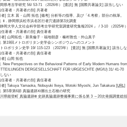
岡県考古学研究 56/ 53-71 （2026年） [査読] 無 [国際共著論文] 該当しない
責任著者・共著者の別] 共著者
著者] 立木 菖・山岡 拓也 [備考] 分析等の指導、及び「4.考察」部分の執筆。
3]. Ⅱ．静岡県浜松市浜名区行者穴遺跡第3次調査
静岡大学人文社会科学部考古学研究室調査研究集報2024 』 / 3-10 （2025年）
責任著者・共著者の別] 責任著者
著者] 山岡拓也・新美倫子・福地朝彦・榛村敦也・外山真子
4]. 第19回メトロポリタン史学会シンポジウムへのコメント
トロポリタン史学 19/ 115-123 （2023年） [査読] 無 [国際共著論文] 該当し
責任著者・共著者の別] 責任著者
著者] 山岡 拓也
]. New Perspectives on the Behavioral Patterns of Early Modern Humans fro
ITTEILUNGEN DERGESELLSCHAFT FÜR URGESCHTE (MGfU) 31/ 41-
しない
責任著者・共著者の別] 責任著者
者] Takuya Yamaoka, Nobuyuki Ikeya, Motoki Miyoshi, Jun Takakura
[URL]
6]. 第5章第6節 真脇遺跡Ⅺ層出土石槍の研究
川県能登町 真脇遺跡Ⅲ 史跡真脇遺跡整備事業に係る第 3 ～20次発掘調査総括報告書 /
国際共著論文] 該当しない
責任著者・共著者の別] 責任著者
著者] 山岡拓也・橋詰 潤・井上雅也
7]. Ⅱ．静岡県浜松市北区行者穴遺跡第2次調査
岡大学人文社会科学部考古学研究室調査研究集報2022 / 3-8 （2023年） [査読