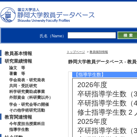
[2]. 学部専門科目 
[3]. 学部専門科目 
[備考] 副担当
[4]. 学部専門科目 
氏名（Name）
[備考] 副担当
[5]. 学部専門科目 
トップページ
>
教員個別情報
教員基本情報
[備考] 副担当
研究業績情報
静岡大学教員データベース - 教員個別
論文 等
著書 等
【指導学生数】
学会発表・研究発表
2026年度
共同・受託研究
科学研究費助成事業
卒研指導学生数（3年
外部資金（科研費以外）
卒研指導学生数（4年
学会・研究会等の開催
その他学術研究活動
修士指導学生数 2 
教育関連情報
2025年度
今年度担当授業科目
卒研指導学生数（3年
指導学生数