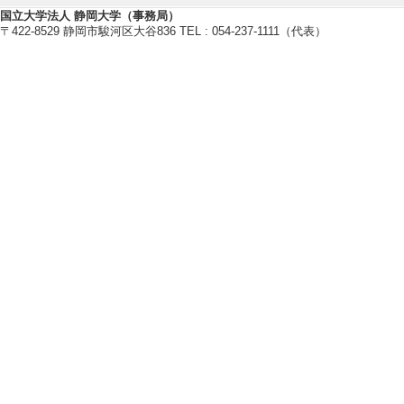
国立大学法人 静岡大学（事務局）
〒422-8529 静岡市駿河区大谷836 TEL : 054-237-1111（代表）
社会活動
【講師・イベント等】
[1]. その他 松
ョップ （2026年3月
[内容] 松崎203
開催。3名の専門
[備考] 松崎町環
[2]. 展示 第5
月 )
[内容] 第14回キ
（土）・2日（日）
を進めてきた浜松
でのこれまでの考