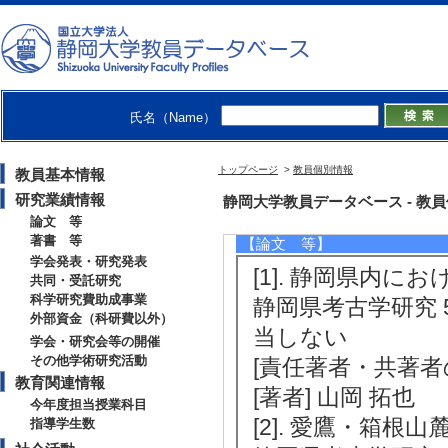
[4]. １．現代人
性）／２．先史時
技術適応 ( 2022年度
RL]
氏名（Name）
トップページ
>
教員個別情報
教員基本情報
研究業績情報
研究業績情報
静岡大学教員データベース - 教員個別
論文 等
著書 等
【論文 等】
学会発表・研究発表
[1]. 静岡県内
共同・受託研究
科学研究費助成事業
静岡県考古学研究 56/
外部資金（科研費以外）
当しない
学会・研究会等の開催
その他学術研究活動
[責任著者・共著者
教育関連情報
[著者] 山岡 拓也
今年度担当授業科目
[2]. 愛鷹・箱
指導学生数