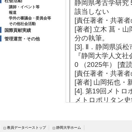
社会活動
静岡県考古学研究 56/
講師・イベント等
該当しない
報道
学外の審議会・委員会等
[責任著者・共著者
その他社会活動
[著者] 立木 菖・
国際貢献実績
分の執筆。
管理運営・その他
[3]. Ⅱ．静岡県
『静岡大学人文社会科
0 （2025年） [
[責任著者・共著者
[著者] 山岡拓也
[4]. 第19回
メトロポリタン史学 19
文] 該当しない
[責任著者・共著者
[著者] 山岡 拓也
教員データベーストップ
静岡大学ホーム