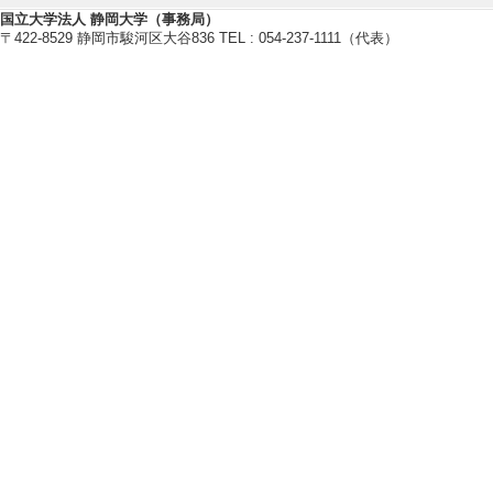
[5]. New Perspecti
国立大学法人 静岡大学（事務局）
〒422-8529 静岡市駿河区大谷836 TEL : 054-237-1111（代表）
Humans from the J
MITTEILUNGEN 
U) 31/ 41-70 
[責任著者・共著者
[著者] Takuya Yamao
kura
[URL]
【著書 等】
[1]. 環境適応のホモ・サピエ
東京大学出版会 （2026年）
[著書の別]著書（研究）
[単著・共著・編著等の別] 分担
[著者]山岡 拓也 [担当範囲] 
[担当頁] 128-142
[2]. In the Footsteps of Our Anc
Routledge （2025年）
[著書の別]著書（研究）