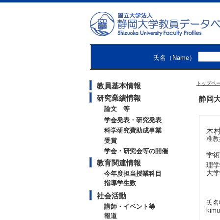
氏名（Name）
トップペ
教員基本情報
研究業績情報
静岡大
論文 等
学会発表・研究発表
科学研究費助成事業
木村
准教
受賞
学会・研究会等の開催
学術
教育関連情報
理学
大学
今年度担当授業科目
指導学生数
社会活動
氏名
講師・イベント等
kimu
報道