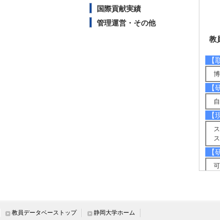
国際貢献実績
管理運営・その他
教
【
博
【
自
【
ス
ス
【
可
【
・
教員データベーストップ
静岡大学ホーム