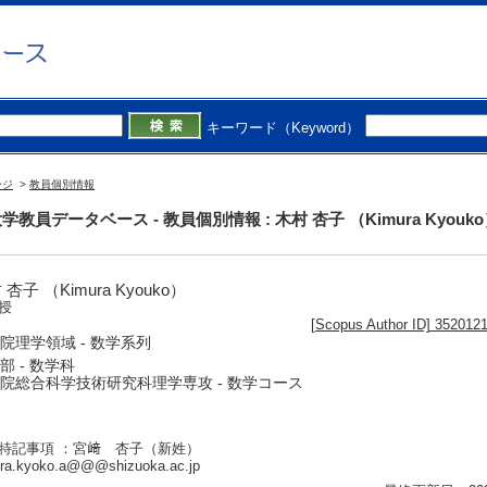
キーワード（Keyword）
ージ
>
教員個別情報
学教員データベース - 教員個別情報 : 木村 杏子 （Kimura Kyouk
 杏子 （Kimura Kyouko）
授
[Scopus Author ID] 352012
院理学領域 - 数学系列
部 - 数学科
院総合科学技術研究科理学専攻 - 数学コース
特記事項 ：宮﨑 杏子（新姓）
ra.kyoko.a@@@shizuoka.ac.jp