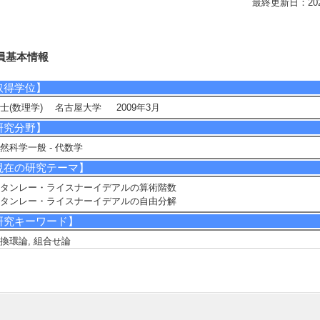
最終更新日：2026/0
員基本情報
取得学位】
士(数理学) 名古屋大学 2009年3月
研究分野】
然科学一般 - 代数学
現在の研究テーマ】
タンレー・ライスナーイデアルの算術階数
タンレー・ライスナーイデアルの自由分解
研究キーワード】
換環論, 組合せ論
所属学会】
日本数学会