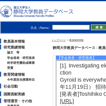
[著者] Toshihiko O
[5]. Crystallographi
nuous phases: ind
Acta Crystallograp
氏名（Name）
0-436 （2022年
[責任著者・共著者
トップページ
>
教員個別情報
教員基本情報
[著者] Toshihiko O
研究業績情報
静岡大学教員データベース - 教員個別情
論文 等
【学会発表・研究発表】
学会発表・研究発表
科学研究費助成事業
[1]. Investigating e
受賞
ction
教育関連情報
Gyroid is everywh
今年度担当授業科目
年11月19日） 招
社会活動
[発表者]Toshihiko 
国際貢献実績
[URL]
管理運営・その他