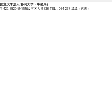
[発表者]岡俊彦
国立大学法人 静岡大学（事務局）
〒422-8529 静岡市駿河区大谷836 TEL : 054-237-1111（代表）
[備考] 日本液晶
[5]. Aggregation St
by X-ray Diffractio
The 7th Internati
9月5日） 招待講
[発表者]Toshihiko O
d Kazuya Saito
[備考] Osaka Intern
https://ismc2023.jp
【科学研究費助成事業】
[1]. 位相問題を解決し、液晶共連続
[2]. リオトロピック液晶共連続キ
月 ） 新学術領域研究(研究領域提