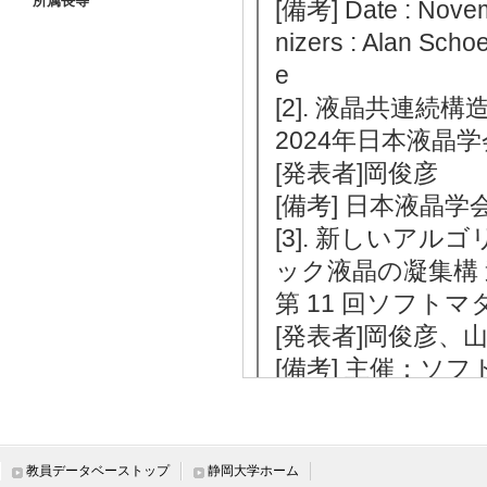
所属長等
[備考] Date : Novem
nizers : Alan Scho
e
[2]. 液晶共連
2024年日本液晶学
[発表者]岡俊彦
[備考] 日本液晶
[3]. 新しいア
ック液晶の凝集構
第 11 回ソフトマ
[発表者]岡俊彦、
[備考] 主催：ソ
究所
[4]. 液晶共連
2023年日本液晶学
教員データベーストップ
静岡大学ホーム