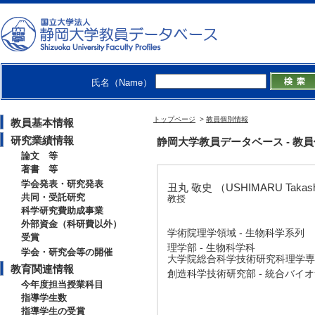
氏名（Name）
トップページ
>
教員個別情報
教員基本情報
研究業績情報
静岡大学教員データベース - 教員個別情
論文 等
著書 等
学会発表・研究発表
丑丸 敬史 （USHIMARU Takas
共同・受託研究
教授
科学研究費助成事業
外部資金（科研費以外）
学術院理学領域 - 生物科学系列
受賞
理学部 - 生物科学科
学会・研究会等の開催
大学院総合科学技術研究科理学専攻
教育関連情報
創造科学技術研究部 - 統合バイ
今年度担当授業科目
指導学生数
指導学生の受賞