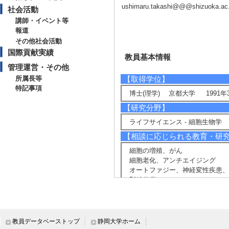
ushimaru.takashi@@@shizuoka.ac.
社会活動
講師・イベント等
報道
その他社会活動
国際貢献実績
教員基本情報
管理運営・その他
所属長等
【取得学位】
特記事項
博士(理学) 京都大学 1991年
【研究分野】
ライフサイエンス - 細胞生物学
【相談に応じられる教育・研
細胞の増殖、がん
細胞老化、アンチエイジング
オートファジー、神経変性疾患、
DNA修復
【現在の研究テーマ】
細胞増殖、がん
生物における環境変動に対する応
教員データベーストップ
静岡大学ホーム
オートファジー、神経変性疾患、