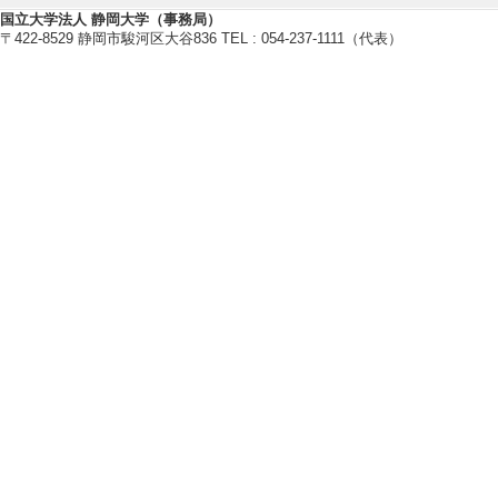
DNA修復
国立大学法人 静岡大学（事務局）
〒422-8529 静岡市駿河区大谷836 TEL : 054-237-1111（代表）
【研究キーワード】
細胞周期, TOR (target of ra
アルツハイマー病, アンチエイジ
【所属学会】
・日本酵母遺伝学フォーラム
【研究シーズ】
[1].
有用性天然酵母の単離、解析
イフサイエンス
研究業績情報
【論文 等】
[1]. Hsv2, a yeast
agy