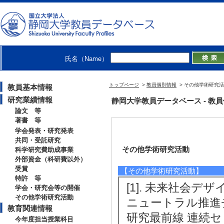
氏名（Name）
トップページ
>
教員個別情報
> その他学術研究
教員基本情報
研究業績情報
静岡大学教員データベース - 教員個別情
論文 等
著書 等
学会発表・研究発表
共同・受託研究
その他学術研究活動
科学研究費助成事業
外部資金（科研費以外）
受賞
【その他学術研究活動】
特許 等
[1]. 未来社会
学会・研究会等の開催
その他学術研究活動
ニュートラル推進
教育関連情報
研究最前線 連続セ
今年度担当授業科目