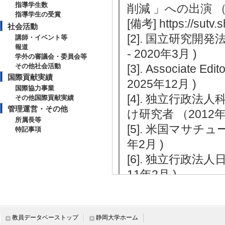
指導学生数
削減 」への出演 （2
指導学生の受賞
[備考] https://sutv.
社会活動
[2]. 国立研究開
講師・イベント等
報道
- 2020年3月 )
学外の審議会・委員会等
その他社会活動
[3]. Associate Ed
国際貢献実績
2025年12月 )
国際協力事業
[4]. 独立行政
その他国際貢献実績
管理運営・その他
け研究者 （2012年1
所属長等
[5]. 米国マサチュ
特記事項
年2月 )
[6]. 独立行政法人
11年2月 )
教員データベーストップ
静岡大学ホーム