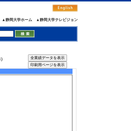
▲静岡大学ホーム
▲静岡大学テレビジョン
i）
5/35
全件表示