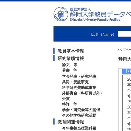
【
[
[
[
氏名（Name）
[
[
[
トップペ
教員基本情報
[
[
研究業績情報
静岡大
論文 等
著書 等
【
学会発表・研究発表
2
共同・受託研究
卒
科学研究費助成事業
卒
外部資金（科研費以外）
修
受賞
博
特許 等
2
学会・研究会等の開催
卒
その他学術研究活動
卒
教育関連情報
修
今年度担当授業科目
博