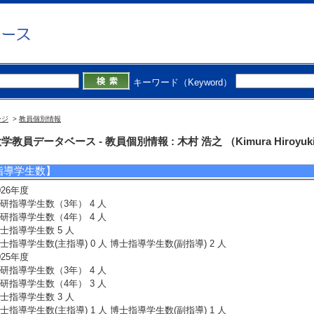
今年度担当授業科目】
1]. 学部専門科目 生物環境科学実験 （2026年度 - 前期 )
備考] 副担当
2]. 大学院科目(修士） 地球科学特別演習Ⅲ （2026年度 - 前期 )
キーワード（Keyword）
3]. 大学院科目(修士） 地球科学特別演習Ⅳ （2026年度 - 後期 )
4]. 大学院科目(修士） 地球科学特別演習Ⅴ （2026年度 - 通年 )
備考] 副担当
ージ
>
教員個別情報
5]. 大学院科目(修士） 地球科学特別演習Ⅵ （2026年度 - 通年 )
備考] 副担当
学教員データベース - 教員個別情報 : 木村 浩之 （Kimura Hiroyuk
指導学生数】
026年度
研指導学生数（3年） 4 人
研指導学生数（4年） 4 人
士指導学生数 5 人
士指導学生数(主指導) 0 人 博士指導学生数(副指導) 2 人
025年度
研指導学生数（3年） 4 人
研指導学生数（4年） 3 人
士指導学生数 3 人
士指導学生数(主指導) 1 人 博士指導学生数(副指導) 1 人