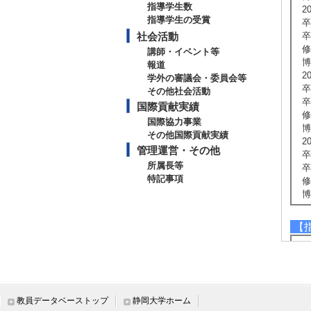
指導学生数
2
指導学生の受賞
卒
社会活動
卒
修
講師・イベント等
博
報道
2
学外の審議会・委員会等
卒
その他社会活動
卒
国際貢献実績
修
国際協力事業
博
その他国際貢献実績
2
管理運営・その他
卒
所属長等
卒
特記事項
修
博
【
[
[
[
[
[
教員データベーストップ
静岡大学ホーム