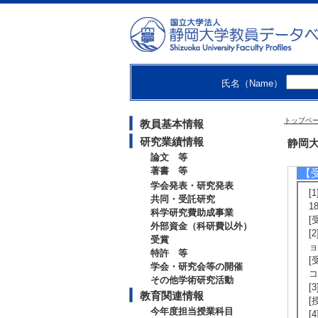
【
[
興
[
費
氏名（Name）
[
費
[
トップペ
教員基本情報
[
機
研究業績情報
静岡大
論文 等
著書 等
【
学会発表・研究発表
[
共同・受託研究
1
科学研究費助成事業
[
外部資金（科研費以外）
[
受賞
ョ
特許 等
[
学会・研究会等の開催
コ
その他学術研究活動
[
教育関連情報
[
今年度担当授業科目
[