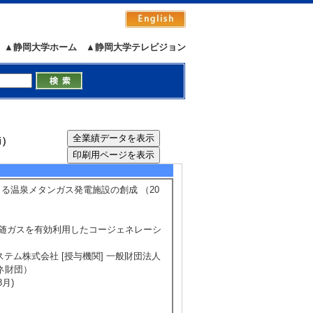
 2020年3月 ) [提供機関] 科学技術振
▲静岡大学ホーム
▲静岡大学テレビジョン
 [制度名] 若手重点研究者特別支援融合研究促進
 [制度名] 静岡大学教育研究プロジェクト推進経
度名] 静岡大学超領域推進本部参画者支援
2016年3月 ) [提供機関] 科学技術振興
i）
5/8
全件表示
よる温泉メタンガス発電施設の創成 （20
泉付随ガスを有効利用したコージェネレーシ
テム株式会社 [授与機関] 一般財団法人
ネ財団）
8月)