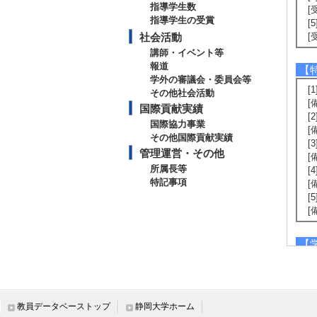
指導学生数
[
指導学生の受賞
[
社会活動
[
講師・イベント等
報道
【
学外の審議会・委員会等
[
その他社会活動
[
国際貢献実績
[
国際協力事業
[
その他国際貢献実績
[
管理運営・その他
[
所属長等
[
特記事項
[
[
[
【
[
[
[
[
教員データベーストップ
静岡大学ホーム