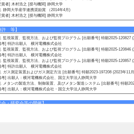
受賞者] 木村浩之 [授与機関] 静岡大学
5]. 静岡大学産学連携奨励賞 （2014年4月)
受賞者] 木村浩之 [授与機関] 静岡大学
特許 等】
1]. 監視装置、監視方法、および監視プログラム [出願番号] 特願2025-120827 (2
備考] 特許出願人 横河電機株式会社
2]. 監視装置、監視方法、および監視プログラム [出願番号] 特願2025-120846 (2
備考] 特許出願人 横河電機株式会社
3]. 監視装置、監視方法、および監視プログラム [出願番号] 特願2025-120857 (2
備考] 特許出願人 横河電機株式会社
4]. ガス測定装置およびガス測定方法 [出願番号] 特願2023-197208 (2023年11月
備考] 出願人：横河電機株式会社、国立大学法人静岡大学
5]. メタンの製造方法、制御装置、及びメタン製造システム [出願番号] 特願2022-175
備考] 出願人：横河電機株式会社・国立大学法人静岡大学
学会・研究会等の開催】
1]. 日本微生物生態学会第36回浜松大会 （2023年11月)
役割] 責任者以外 [開催場所] 浜松市
備考] 役割：大会実行委員会 副委員長、会計担当
2]. 13th Asian Symposium on Microbial Ecology （2023年11月)