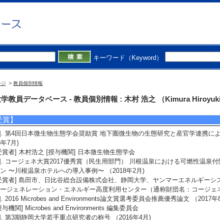
外部資金（科研費以外）】
1]. 複合微生物群集の合理的設計による有機性廃棄物の二次資源化 （2017年11月 -
機構 [制度名] 未来社会創造事業 [担当区分] 研究分担者
2]. （2017年6月 - 2018年3月 ) [提供機関] 静岡大学超領域研究推進本部
キーワード（Keyword）
3]. （2015年4月 - 2016年1月 ) [提供機関] 静岡大学超領域研究推進本部
4]. （2014年9月 - 2015年3月 ) [提供機関] 静岡大学超領域推進本部 [制
ージ
>
教員個別情報
5]. 付加帯エネルギー生産システム創成に向けた基盤技術の開発 （2012年10月 - 
構 [制度名] 戦略的創造研究推進事業（さきがけ） [担当区分] 研究代表者
学教員データベース - 教員個別情報 : 木村 浩之 （Kimura Hiroyuk
受賞】
1]. 第4回日本微生物生態学会奨励賞 地下圏微生物の生態研究と産官学連携に
8年7月)
受賞者] 木村浩之 [授与機関] 日本微生物生態学会
2]. コージェネ大賞2017優秀賞（民生用部門） 川根温泉における可燃性温
ン 〜川根温泉ホテルへの導入事例〜 （2018年2月)
受賞者] 島田市、日比谷総合設備株式会社、静岡大学、ヤンマーエネルギーシス
ージェネレーション・エネルギー高度利用センター（通称財団名：コージェ
3]. 2016 Microbes and Environments論文賞選考委員会推薦優秀論文 （2017年
授与機関] Microbes and Environments 編集委員会
4]. 第3期静岡大学若手重点研究者の称号 （2016年4月)