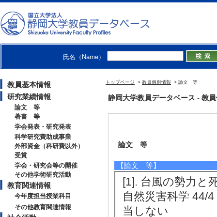
氏名（Name）
トップページ
>
教員個別情報
> 論文 等
教員基本情報
研究業績情報
静岡大学教員データベース - 教員個別情
論文 等
著書 等
学会発表・研究発表
科学研究費助成事業
論文 等
外部資金（科研費以外）
受賞
【論文 等】
学会・研究会等の開催
その他学術研究活動
[1]. 台風の勢
教育関連情報
自然災害科学 44/4 
今年度担当授業科目
その他教育関連情報
当しない