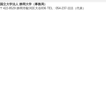
[著者] 牛山素行
国立大学法人 静岡大学（事務局）
〒422-8529 静岡市駿河区大谷836 TEL : 054-237-1111（代表）
[5]. 2023年
自然災害科学 44/2 
当しない
[責任著者・共著者
[著者] 牛山 素行
[6]. 災害の教訓
消防防災の科学 /160
当しない
[責任著者・共著者
[著者] 牛山素行
[U
[7]. 起こりう
土木技術資料 67/5 
い
[責任著者・共著者