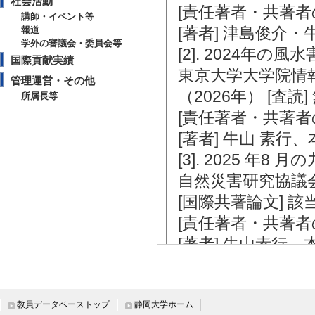
社会活動
[責任著者・共著者
講師・イベント等
[著者] 津島俊介
報道
学外の審議会・委員会等
[2]. 2024年
国際貢献実績
東京大学大学院情報学
管理運営・その他
（2026年） [査読
所属長等
[責任著者・共著者
[著者] 牛山 素行
[3]. 2025 
自然災害研究協議会西部
[国際共著論文] 
[責任著者・共著者
[著者] 牛山素行
[4]. 洪水･土
LISN /205 14-
[責任著者・共著者
教員データベーストップ
静岡大学ホーム